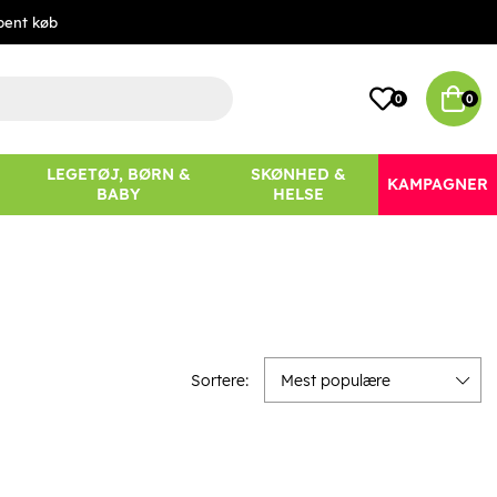
bent køb
0
0
LEGETØJ, BØRN &
SKØNHED &
KAMPAGNER
BABY
HELSE
Sortere:
Mest populære