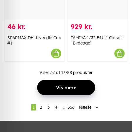
46 kr.
929 kr.
SPARMAX DH-1 Needle Cap
TAMIYA 1/32 F4U-1 Corsair
#1
' Birdcage'
Viser
32
af
17788
produkter
Vis mere
1
2
3
4
..
556
Næste
»