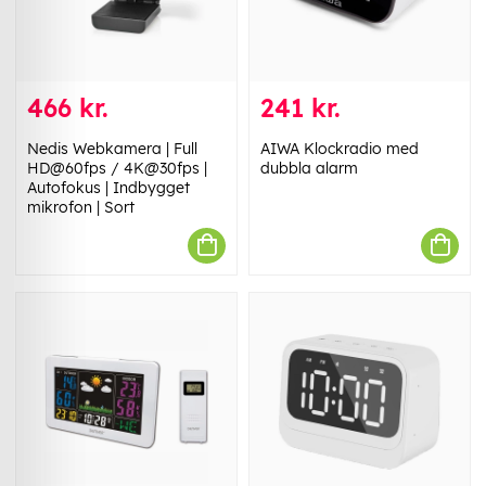
466 kr.
241 kr.
Nedis Webkamera | Full
AIWA Klockradio med
HD@60fps / 4K@30fps |
dubbla alarm
Autofokus | Indbygget
mikrofon | Sort