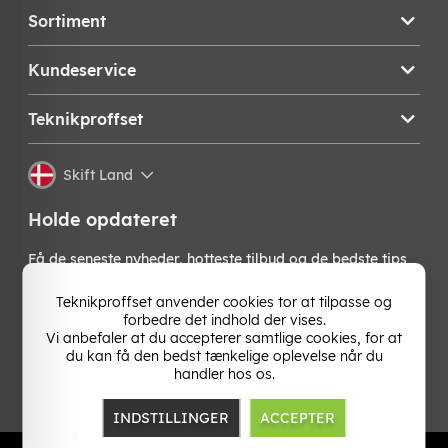
Sortiment
Kundeservice
Teknikproffset
Skift Land
Holde opdateret
Få de seneste nyheder, hotteste tilbud og de bedste tips
fra os direkte i din indbakke. Skriv dig op til vores
nyhedsbrev!
Teknikproffset anvender cookies tor at tilpasse og
forbedre det indhold der vises.
Vi anbefaler at du accepterer samtlige cookies, for at
OK
du kan få den bedst tænkelige oplevelse når du
handler hos os.
INDSTILLINGER
ACCEPTER
TP E-commerce Nordic AB
Org.nr: 559386-1841