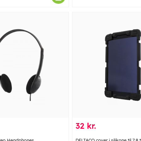
32 kr.
reo Headphones ,
DELTACO cover i silikone til 7,