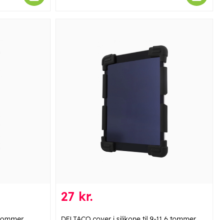
27 kr.
8 tommer
DELTACO cover i silikone til 9-11,6 tommer