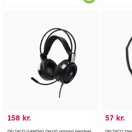
158 kr.
57 kr.
DELTACO GAMING DH110 gaming headset
DELTACO Ste