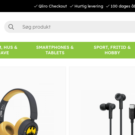
Qliro Checkout
Hurtig levering
100 dages å
, HUS &
SMARTPHONES &
SPORT, FRITID &
HAVE
TABLETS
HOBBY