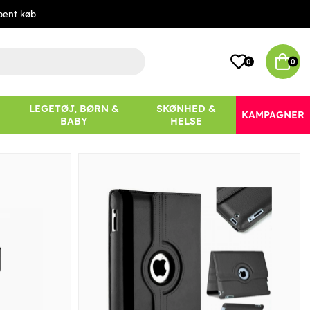
bent køb
0
0
LEGETØJ, BØRN &
SKØNHED &
KAMPAGNER
BABY
HELSE