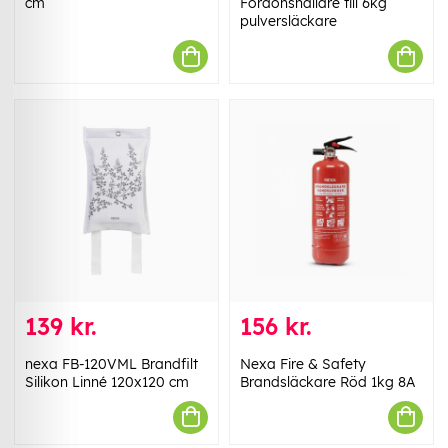
cm
Fordonshållare till 6kg
pulversläckare
139 kr.
156 kr.
nexa FB-120VML Brandfilt
Nexa Fire & Safety
Silikon Linné 120x120 cm
Brandsläckare Röd 1kg 8A