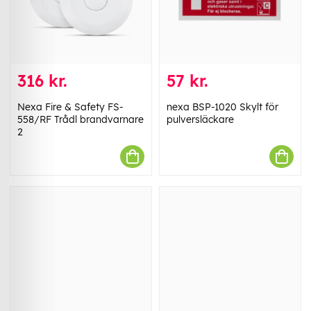
316 kr.
57 kr.
Nexa Fire & Safety FS-
nexa BSP-1020 Skylt för
558/RF Trådl brandvarnare
pulversläckare
2