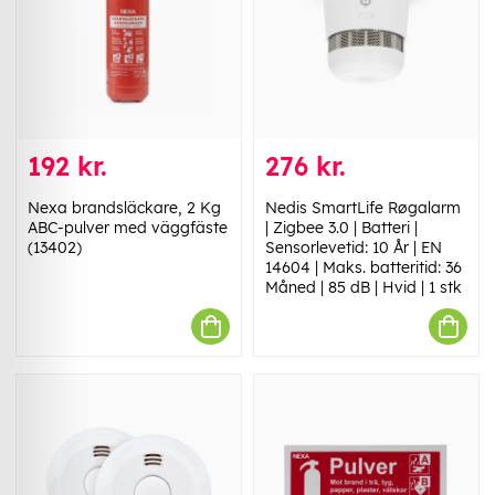
192 kr.
276 kr.
Nexa brandsläckare, 2 Kg
Nedis SmartLife Røgalarm
ABC-pulver med väggfäste
| Zigbee 3.0 | Batteri |
(13402)
Sensorlevetid: 10 År | EN
14604 | Maks. batteritid: 36
Måned | 85 dB | Hvid | 1 stk