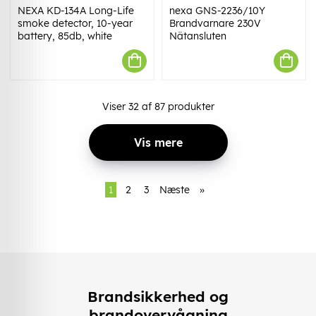
NEXA KD-134A Long-Life
nexa GNS-2236/10Y
smoke detector, 10-year
Brandvarnare 230V
battery, 85db, white
Nätansluten
Viser
32
af
87
produkter
Vis mere
1
2
3
Næste
»
Brandsikkerhed og
brandovervågning