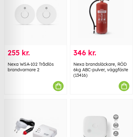
255 kr.
346 kr.
Nexa WSA-102 Trådlös
Nexa brandsläckare, RÖD
brandvarnare 2
6kg ABC-pulver, väggfäste
(13416)