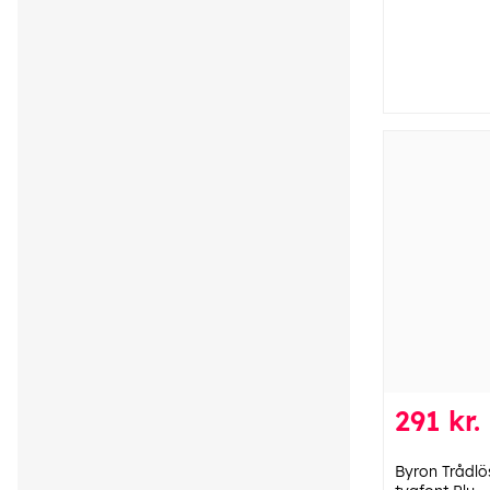
291 kr.
Byron Trådlö