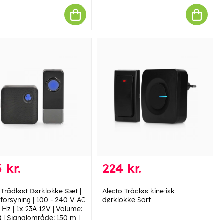
 kr.
224 kr.
 Trådløst Dørklokke Sæt |
Alecto Trådløs kinetisk
forsyning | 100 - 240 V AC
dørklokke Sort
 Hz | 1x 23A 12V | Volume:
B | Signalområde: 150 m |