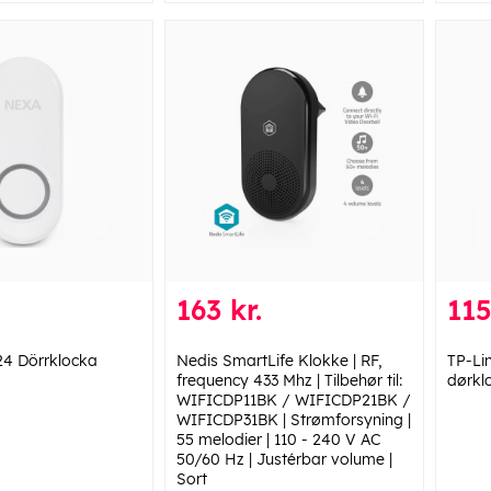
163 kr.
115
24 Dörrklocka
Nedis SmartLife Klokke | RF,
TP-Li
frequency 433 Mhz | Tilbehør til:
dørkl
WIFICDP11BK / WIFICDP21BK /
WIFICDP31BK | Strømforsyning |
55 melodier | 110 - 240 V AC
50/60 Hz | Justérbar volume |
Sort