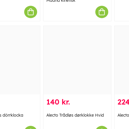
Madrid kinetisk
140 kr.
224
s dörrklocka
Alecto Trådløs dørklokke Hvid
Alecto