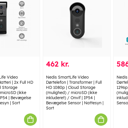
462 kr.
586
ife Video
Nedis SmartLife Video
Nedis
atteri | 2x Full HD
Dørtelefon | Transformer | Full
Dørtel
d Storage
HD 1080p | Cloud Storage
1296p
 microSD (ikke
(mulighed) / microSD (ikke
(muli
 IP54 | Bevægelse
inkluderet) / Onvif | IP54 |
inklud
esyn | Sort
Bevægelse Sensor | Nattesyn |
Sensor
Sort