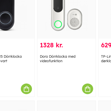
1328 kr.
629
25 Dörrklocka
Doro Dörrklocka med
TP-Li
vart
videofunktion
dørkl