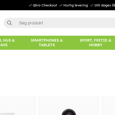
Qliro Checkout
Hurtig levering
100 dages å
, HUS &
SMARTPHONES &
SPORT, FRITID &
HAVE
TABLETS
HOBBY