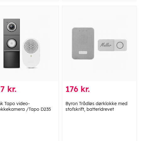
7 kr.
176 kr.
nk Tapo video-
Byron Trådløs dørklokke med
okkekamera /Tapo D235
stofskrift, batteridrevet