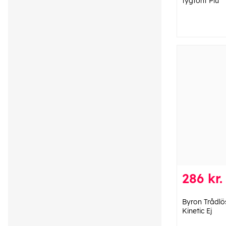
tygfont Plu
286 kr.
Byron Trådlö
Kinetic Ej