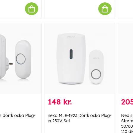
148 kr.
205
s dörrklocka Plug-
nexa MLR-1923 Dörrklocka Plug-
Nedis
in 230V Set
Strøm
50/60
110 d