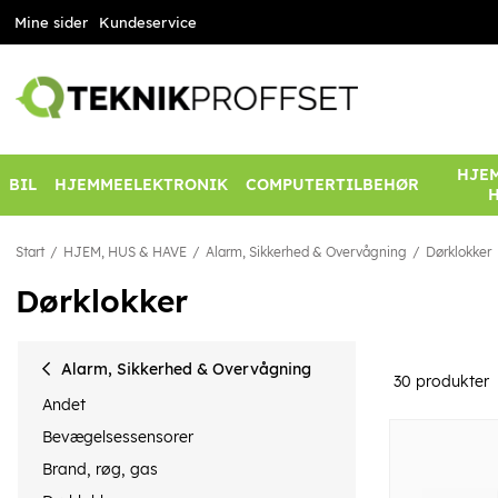
Mine sider
Kundeservice
HJEM
BIL
HJEMMEELEKTRONIK
COMPUTERTILBEHØR
Start
HJEM, HUS & HAVE
Alarm, Sikkerhed & Overvågning
Dørklokker
Dørklokker
Alarm, Sikkerhed & Overvågning
30
produkter
Andet
Bevægelsessensorer
Brand, røg, gas