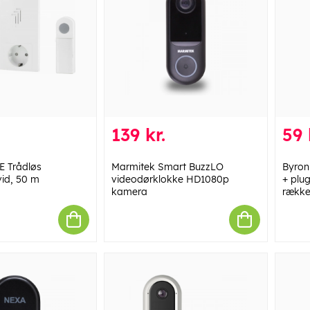
139 kr.
59 
E Trådløs
Marmitek Smart BuzzLO
Byron
id, 50 m
videodørklokke HD1080p
+ plu
kamera
række