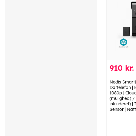
910 kr.
Nedis SmartL
Dørtelefon | B
1080p | Clou
(mulighed) /
inkluderet) |
Sensor | Natt