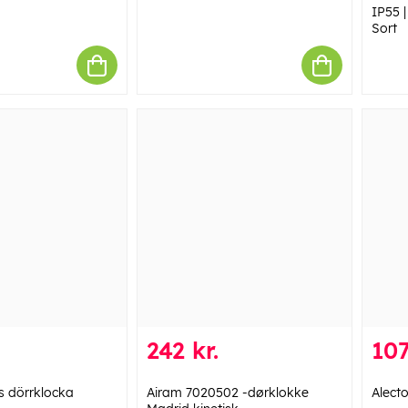
IP55 |
Sort
242 kr.
107
s dörrklocka
Airam 7020502 -dørklokke
Alect