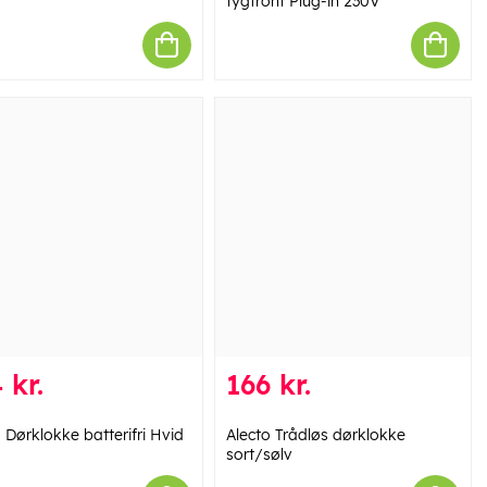
tygfront Plug-in 230V
 kr.
166 kr.
 Dørklokke batterifri Hvid
Alecto Trådløs dørklokke
sort/sølv