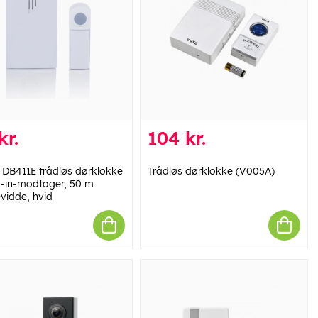
kr.
104 kr.
 DB411E trådløs dørklokke
Trådløs dørklokke (V005A)
g-in-modtager, 50 m
vidde, hvid