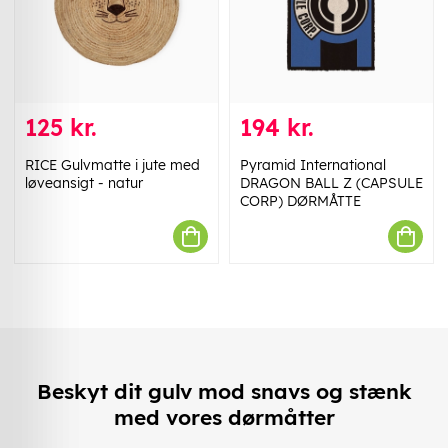
125 kr.
194 kr.
RICE Gulvmatte i jute med
Pyramid International
løveansigt - natur
DRAGON BALL Z (CAPSULE
CORP) DØRMÅTTE
Beskyt dit gulv mod snavs og stænk
med vores dørmåtter