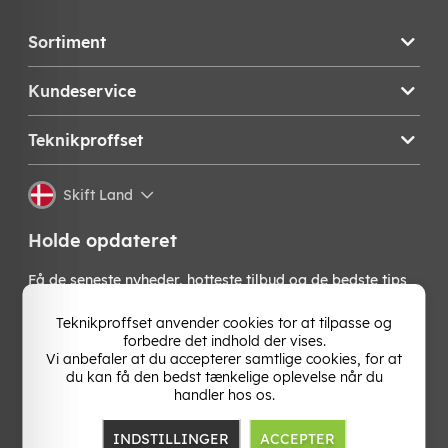
Sortiment
Kundeservice
Teknikproffset
Skift Land
Holde opdateret
Få de seneste nyheder, hotteste tilbud og de bedste tips
fra os direkte i din indbakke. Skriv dig op til vores
nyhedsbrev!
Teknikproffset anvender cookies tor at tilpasse og
forbedre det indhold der vises.
Vi anbefaler at du accepterer samtlige cookies, for at
OK
du kan få den bedst tænkelige oplevelse når du
handler hos os.
INDSTILLINGER
ACCEPTER