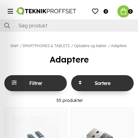
0
0
Start
SMARTPHONES & TABLETS
Opladere og kabler
Adaptere
Adaptere
Filtrer
Sortere
55
produkter