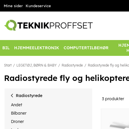
Mine sider
Kundeservice
HJEM
BIL
HJEMMEELEKTRONIK
COMPUTERTILBEHØR
Start
LEGETØJ, BØRN & BABY
Radiostyrede
Radiostyrede fly og helik
Radiostyrede fly og helikopter
Radiostyrede
3
produkter
Andet
Bilbaner
Droner