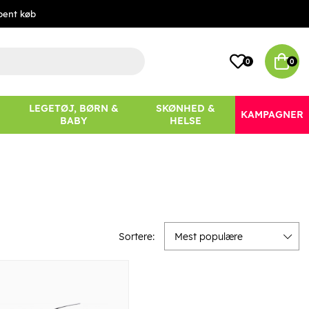
bent køb
0
0
LEGETØJ, BØRN &
SKØNHED &
KAMPAGNER
BABY
HELSE
Sortere:
Mest populære