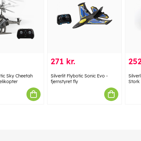
271 kr.
252
botic Sky Cheetah
Silverlit Flybotic Sonic Evo -
Silver
elikopter
fjernstyret fly
Stork 