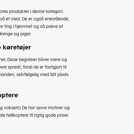
vores produkter i denne kategori.
på ét sted. De er også enestående,
dre ting i hjemmet og så prøve at
drenge og piger.
 køretøjer
er. Disse begreber bliver mere og
e spredt, fordi de er fastgjort til
nanden, selvfølgelig med lidt plads
optere
syg voksen!) De har sjove motiver og
e helikoptere til rigtig gode priser.