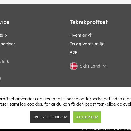
vice
Teknikproffset
jælp
Hvem er vi?
ingelser
Os og vores miljø
B2B
litik
Skift Land
t
roffset anvender cookies tor at tilpasse og forbedre det indhold de
terer samtlige cookies, for at du kan få den bedst tænkelige oplevel
INDSTILLINGER
ACCEPTER
TP E-commerce Nordic A