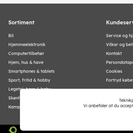
Sortiment
Kundeser
bil
Service og h
hjemmeelektronik
Vilkar og bet
computertilbehør
Kontakt
hjem, hus & have
Persondatapo
smartphones & tablets
Cookies
sport, fritid & hobby
Fortryd købe
legetøj, børn & baby
Mine sider
skønhed & helse
Teknikp
Vi anbefaler at du accep
kampagner