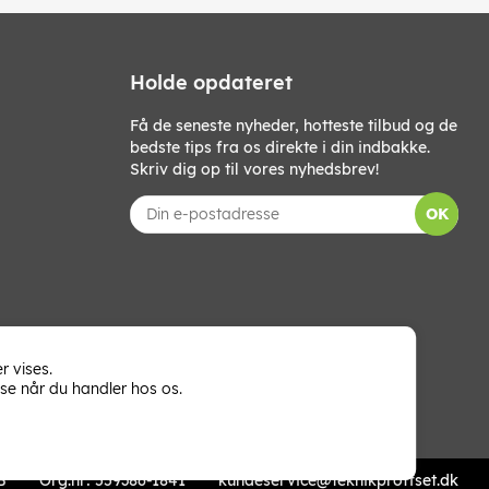
Holde opdateret
Få de seneste nyheder, hotteste tilbud og de
bedste tips fra os direkte i din indbakke.
Skriv dig op til vores nyhedsbrev!
OK
r vises.
se når du handler hos os.
B
Org.nr: 559386-1841
kundeservice@teknikproffset.dk