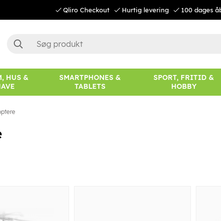
Qliro Checkout
Hurtig levering
100 dages å
, HUS &
SMARTPHONES &
SPORT, FRITID &
HAVE
TABLETS
HOBBY
optere
e