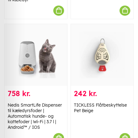
758 kr.
242 kr.
Nedis SmartLife Dispenser
TICKLESS Flåtbeskyttelse
til kæledyrsfoder |
Pet Beige
Automatisk hunde- og
kattefoder | Wi-Fi | 3.7 l |
Android™ / IOS