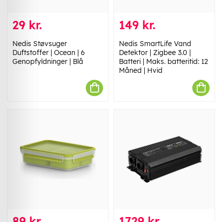
29 kr.
149 kr.
Nedis Støvsuger
Nedis SmartLife Vand
Duftstoffer | Ocean | 6
Detektor | Zigbee 3.0 |
Genopfyldninger | Blå
Batteri | Maks. batteritid: 12
Måned | Hvid
89 kr.
1729 kr.