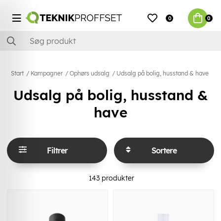
0
0
Start
Kampagner
Ophørs udsalg
Udsalg på bolig, husstand & have
Udsalg på bolig, husstand &
have
Filtrer
Sortere
143
produkter