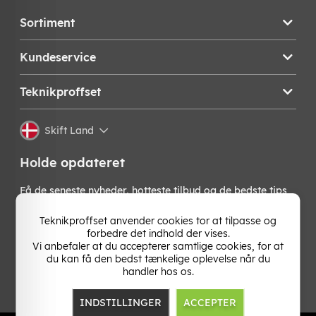
Sortiment
Kundeservice
Teknikproffset
Skift Land
Holde opdateret
Få de seneste nyheder, hotteste tilbud og de bedste tips
fra os direkte i din indbakke. Skriv dig op til vores
nyhedsbrev!
Teknikproffset anvender cookies tor at tilpasse og
forbedre det indhold der vises.
Vi anbefaler at du accepterer samtlige cookies, for at
OK
du kan få den bedst tænkelige oplevelse når du
handler hos os.
INDSTILLINGER
ACCEPTER