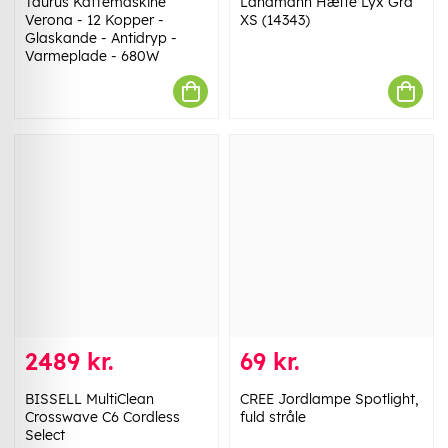
Taurus Kaffemaskine
Landmann Hætte Lyx Grå
Verona - 12 Kopper -
XS (14343)
Glaskande - Antidryp -
Varmeplade - 680W
2489 kr.
69 kr.
BISSELL MultiClean
CREE Jordlampe Spotlight,
Crosswave C6 Cordless
fuld stråle
Select