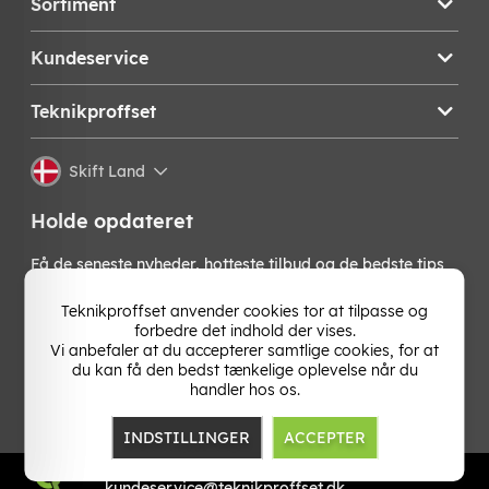
Sortiment
Kundeservice
Teknikproffset
Skift Land
Holde opdateret
Få de seneste nyheder, hotteste tilbud og de bedste tips
fra os direkte i din indbakke. Skriv dig op til vores
nyhedsbrev!
Teknikproffset anvender cookies tor at tilpasse og
forbedre det indhold der vises.
Vi anbefaler at du accepterer samtlige cookies, for at
OK
du kan få den bedst tænkelige oplevelse når du
handler hos os.
INDSTILLINGER
ACCEPTER
TP E-commerce Nordic AB
Org.nr: 559386-1841
kundeservice@teknikproffset.dk