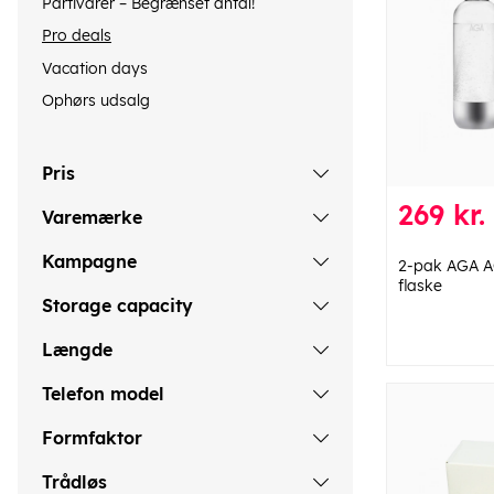
Partivarer – Begrænset antal!
Pro deals
Vacation days
Ophørs udsalg
Pris
269 kr.
Varemærke
Kampagne
2-pak AGA AQ
flaske
Storage capacity
Længde
Telefon model
Formfaktor
Trådløs