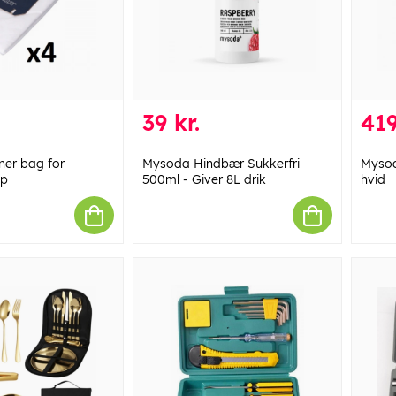
39 kr.
419
ner bag for
Mysoda Hindbær Sukkerfri
Mysod
-p
500ml - Giver 8L drik
hvid