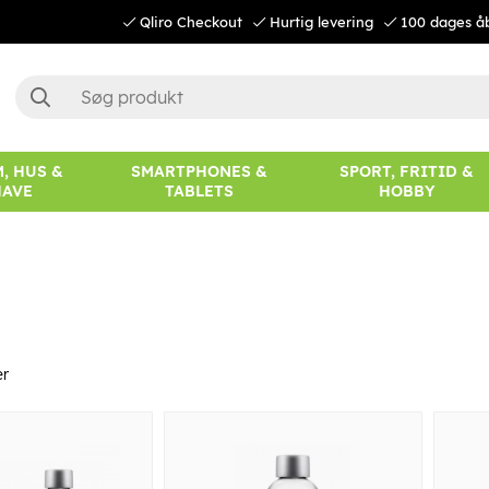
Qliro Checkout
Hurtig levering
100 dages å
, HUS &
SMARTPHONES &
SPORT, FRITID &
HAVE
TABLETS
HOBBY
er