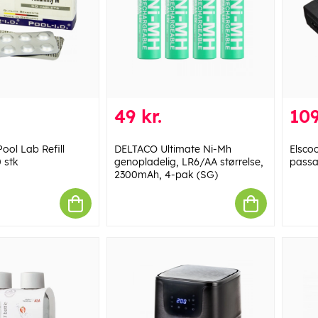
49 kr.
109
ool Lab Refill
DELTACO Ultimate Ni-Mh
Elscoo
0 stk
genopladelig, LR6/AA størrelse,
passa
2300mAh, 4-pak (SG)