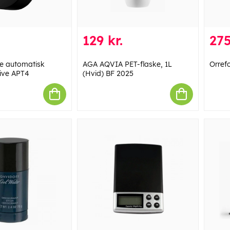
129 kr.
275
e automatisk
AGA AQVIA PET-flaske, 1L
Orref
ive APT4
(Hvid) BF 2025