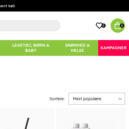
bent køb
0
0
LEGETØJ, BØRN &
SKØNHED &
KAMPAGNER
BABY
HELSE
Sortere:
Mest populære