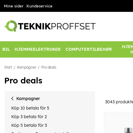
Mine sider
Kundeservice
HJEM
BIL
HJEMMEELEKTRONIK
COMPUTERTILBEHØR
Start
Kampagner
Pro deals
Pro deals
Kampagner
3043
produkt
Köp 10 betala för 5
Köp 3 betala för 2
Köp 5 betala för 3