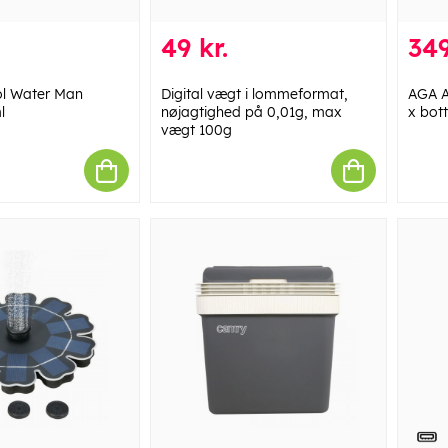
49 kr.
349
ol Water Man
Digital vægt i lommeformat,
AGA A
l
nøjagtighed på 0,01g, max
x bott
vægt 100g