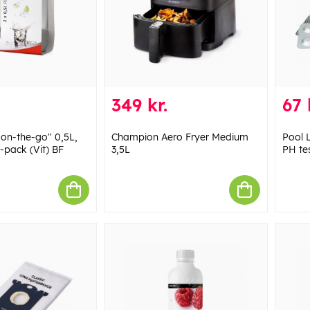
349 kr.
67 
on-the-go" 0,5L,
Champion Aero Fryer Medium
Pool L
-pack (Vit) BF
3,5L
PH te