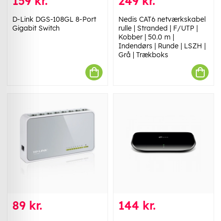
159 kr.
249 kr.
D-Link DGS-108GL 8-Port
Nedis CAT6 netværkskabel
Gigabit Switch
rulle | Stranded | F/UTP |
Kobber | 50.0 m |
Indendørs | Runde | LSZH |
Grå | Trækboks
89 kr.
144 kr.