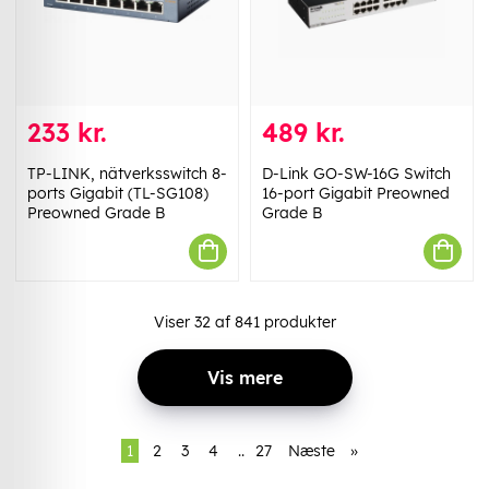
233 kr.
489 kr.
TP-LINK, nätverksswitch 8-
D-Link GO-SW-16G Switch
ports Gigabit (TL-SG108)
16-port Gigabit Preowned
Preowned Grade B
Grade B
Viser
32
af
841
produkter
Vis mere
1
2
3
4
..
27
Næste
»