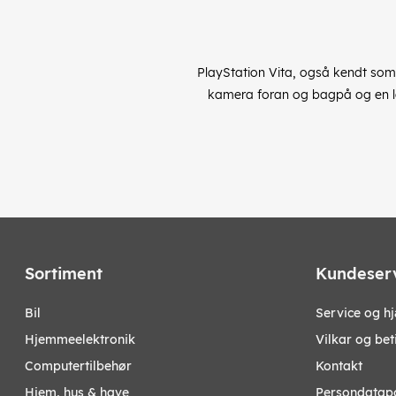
PlayStation Vita, også kendt som 
kamera foran og bagpå og en lan
Sortiment
Kundeser
bil
Service og h
hjemmeelektronik
Vilkar og bet
computertilbehør
Kontakt
hjem, hus & have
Persondatapo