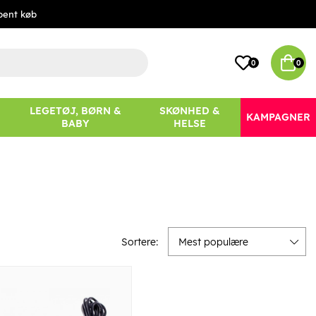
bent køb
0
0
LEGETØJ, BØRN &
SKØNHED &
KAMPAGNER
BABY
HELSE
Sortere:
Mest populære