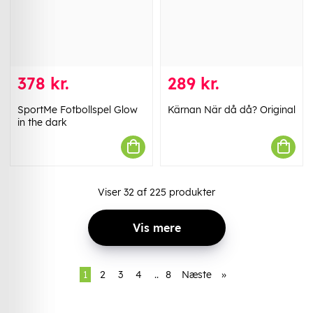
378 kr.
289 kr.
SportMe Fotbollspel Glow
Kärnan När då då? Original
in the dark
Viser
32
af
225
produkter
Vis mere
1
2
3
4
..
8
Næste
»