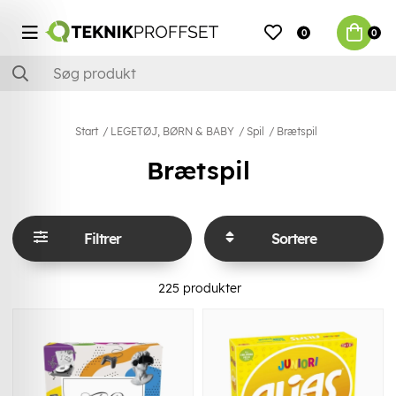
0
0
Start
LEGETØJ, BØRN & BABY
Spil
Brætspil
Brætspil
Filtrer
Sortere
225
produkter