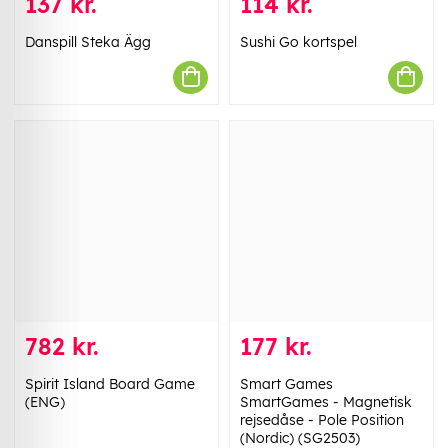
137 kr.
114 kr.
Danspill Steka Ägg
Sushi Go kortspel
782 kr.
177 kr.
Spirit Island Board Game
Smart Games
(ENG)
SmartGames - Magnetisk
rejsedåse - Pole Position
(Nordic) (SG2503)