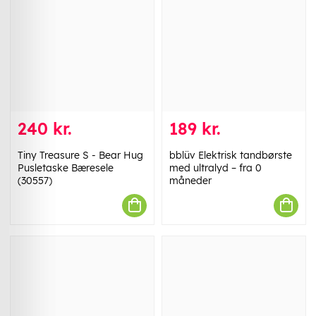
240 kr.
189 kr.
Tiny Treasure S - Bear Hug
bblüv Elektrisk tandbørste
Pusletaske Bæresele
med ultralyd – fra 0
(30557)
måneder