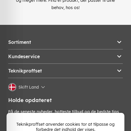
og meget mere. Find et produkt, der passer til dine
behov, hos os!
Sortiment
Kundeservice
Teknikproffset
Skift Land
Holde opdateret
Få de seneste nyheder, hotteste tilbud og de bedste tips
fra os direkte i din indbakke. Skriv dig op til vores
nyhedsbrev!
Teknikproffset anvender cookies tor at tilpasse og
forbedre det indhold der vises.