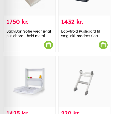
1750 kr.
1432 kr.
BabyDan Sofie væghængt
Babytrold Puslebord til
puslebord - hvid metal
væg inkl. madras Sort
1425 kr.
220 kr.