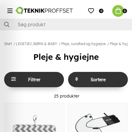
0
0
Start
LEGETØJ, BØRN & BABY
Pleje, sundhed og hygiejne
Pleje & hygie
Pleje & hygiejne
Filtrer
Sortere
25
produkter