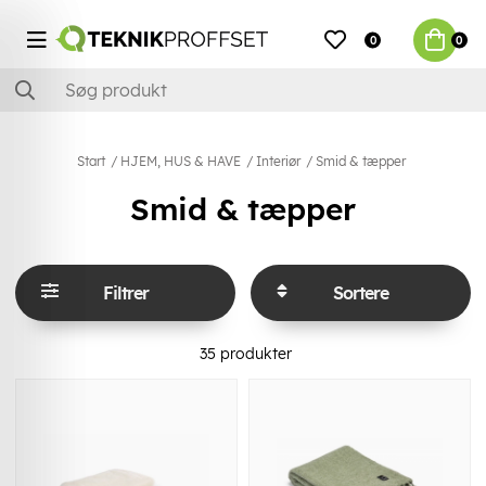
0
0
Start
HJEM, HUS & HAVE
Interiør
Smid & tæpper
Smid & tæpper
Filtrer
Sortere
35
produkter