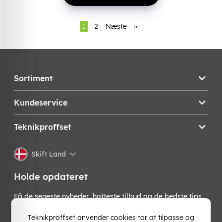
1
2
Næste
»
Sortiment
Kundeservice
Teknikproffset
Skift Land
Holde opdateret
Få de seneste nyheder, hotteste tilbud og de bedste tips
fra os direkte i din indbakke. Skriv dig op til vores
nyhedsbrev!
Teknikproffset anvender cookies tor at tilpasse og