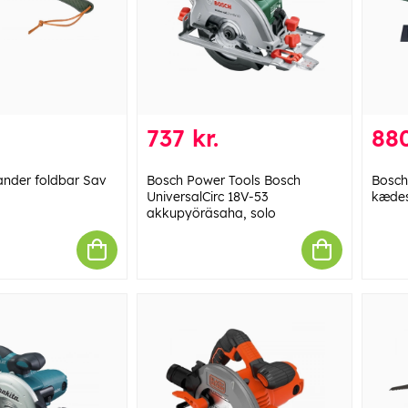
737 kr.
880
nder foldbar Sav
Bosch Power Tools Bosch
Bosch
UniversalCirc 18V-53
kæde
akkupyöräsaha, solo