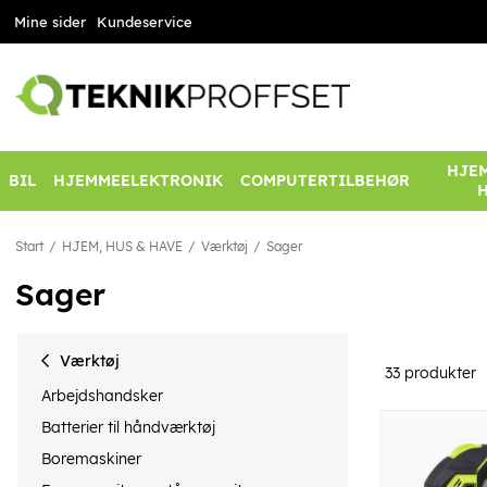
Mine sider
Kundeservice
HJEM
BIL
HJEMMEELEKTRONIK
COMPUTERTILBEHØR
Start
HJEM, HUS & HAVE
Værktøj
Sager
Sager
Værktøj
33
produkter
Arbejdshandsker
Batterier til håndværktøj
Boremaskiner