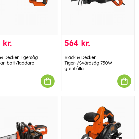
 kr.
564 kr.
 & Decker Tigersåg
Black & Decker
tan batt/laddare
Tiger-/Svärdsåg 750W
grenhålla