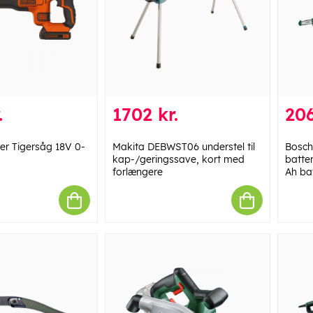
.
1702 kr.
206
er Tigersåg 18V 0-
Makita DEBWST06 understel til
Bosch
kap-/geringssave, kort med
batte
forlængere
Ah bat