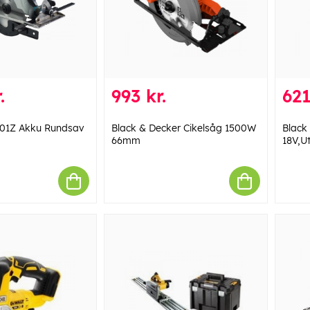
.
993 kr.
621
01Z Akku Rundsav
Black & Decker Cikelsåg 1500W
Black
66mm
18V,U