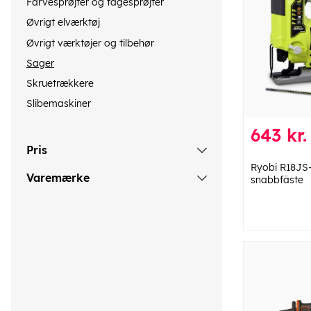
Farvesprøjter og tågesprøjter
Øvrigt elværktøj
Øvrigt værktøjer og tilbehør
Sager
Skruetrækkere
Slibemaskiner
643 kr.
Pris
Ryobi R18JS
Varemærke
snabbfäste