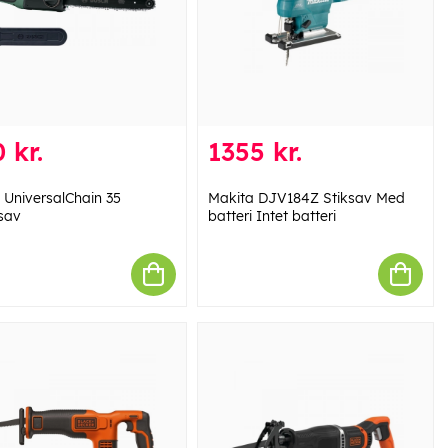
 kr.
1355 kr.
 UniversalChain 35
Makita DJV184Z Stiksav Med
sav
batteri Intet batteri