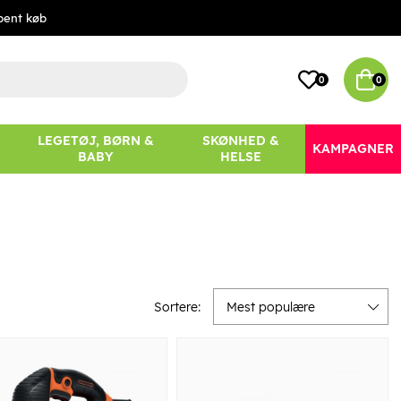
bent køb
0
0
LEGETØJ, BØRN &
SKØNHED &
KAMPAGNER
BABY
HELSE
Sortere:
Mest populære