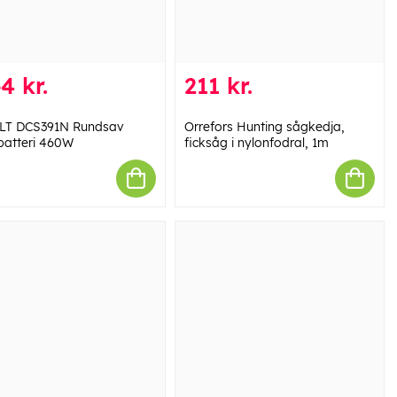
4 kr.
211 kr.
LT DCS391N Rundsav
Orrefors Hunting sågkedja,
 batteri 460W
ficksåg i nylonfodral, 1m