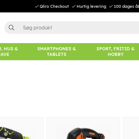
Qliro Checkout
Hurtig levering
100 dages å
, HUS &
SMARTPHONES &
SPORT, FRITID &
HAVE
TABLETS
HOBBY