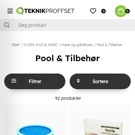
0
0
Start
HJEM, HUS & HAVE
Have og gårdhave
Pool & Tilbehør
Pool & Tilbehør
Filtrer
Sortere
92
produkter