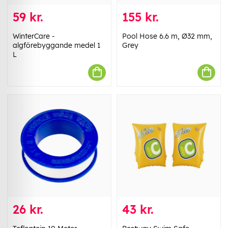
59 kr.
155 kr.
WinterCare -
Pool Hose 6.6 m, Ø32 mm,
algförebyggande medel 1
Grey
L
26 kr.
43 kr.