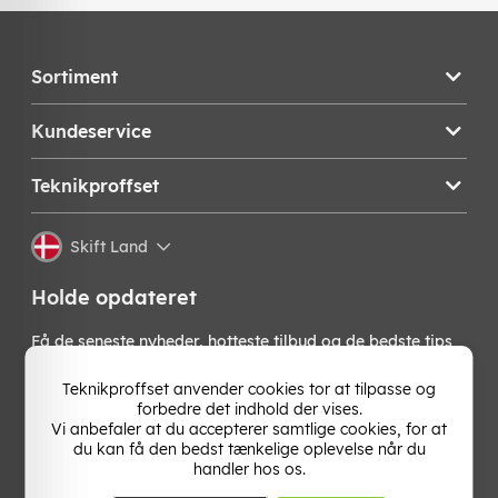
Sortiment
Kundeservice
Teknikproffset
Skift Land
Holde opdateret
Få de seneste nyheder, hotteste tilbud og de bedste tips
fra os direkte i din indbakke. Skriv dig op til vores
nyhedsbrev!
Teknikproffset anvender cookies tor at tilpasse og
forbedre det indhold der vises.
Vi anbefaler at du accepterer samtlige cookies, for at
OK
du kan få den bedst tænkelige oplevelse når du
handler hos os.