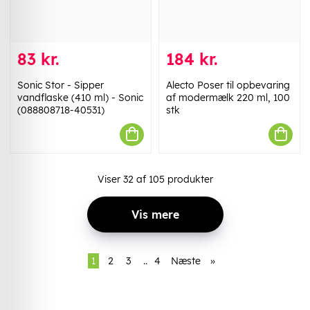
83 kr.
184 kr.
Sonic Stor - Sipper
Alecto Poser til opbevaring
vandflaske (410 ml) - Sonic
af modermælk 220 ml, 100
(088808718-40531)
stk
Viser
32
af
105
produkter
Vis mere
1
2
3
..
4
Næste
»