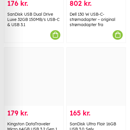
176 kr.
802 kr.
SanDisk USB Dual Drive
Dell 130 W USB-C-
Luxe 32GB 150MB/s USB-C
strømadapter – original
& USB 3.1
strømadapter fra
179 kr.
165 kr.
Kingston DataTraveler
SanDisk Ultra Flair 16GB
Micro 64GB USB 3.2 Gen 1
USB 3.0 Sølv