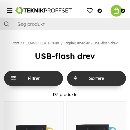
0
0
Start
HJEMMEELEKTRONIK
Lagringsmedier
USB-flash drev
USB-flash drev
Filtrer
Sortere
175
produkter