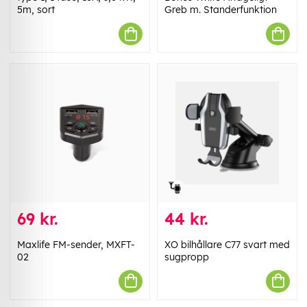
5m, sort
Greb m. Standerfunktion
69 kr.
44 kr.
Maxlife FM-sender, MXFT-
XO bilhållare C77 svart med
02
sugpropp