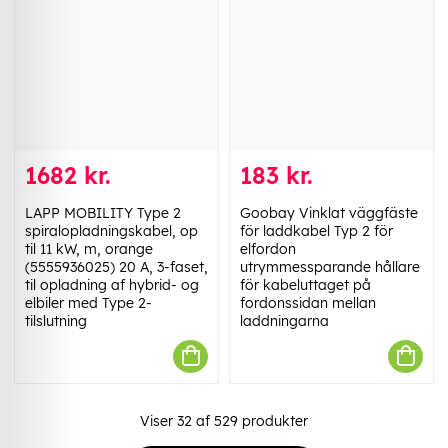
1682 kr.
183 kr.
LAPP MOBILITY Type 2
Goobay Vinklat väggfäste
spiralopladningskabel, op
för laddkabel Typ 2 för
til 11 kW, m, orange
elfordon
(5555936025) 20 A, 3-faset,
utrymmessparande hållare
til opladning af hybrid- og
för kabeluttaget på
elbiler med Type 2-
fordonssidan mellan
tilslutning
laddningarna
Viser
32
af
529
produkter