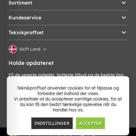
Sortiment
Kundeservice
Teknikproffset
Skift Land
Holde opdateret
Få de seneste nyheder, hotteste tilbud og de bedste tips
fra os direkte i din indbakke. Skriv dig op til vores
nyhedsbrev!
Teknikproffset anvender cookies tor at tilpasse og
forbedre det indhold der vises.
Vi anbefaler at du accepterer samtlige cookies, for at
OK
du kan få den bedst tænkelige oplevelse når du
handler hos os.
INDSTILLINGER
ACCEPTER
TP E-commerce Nordic AB
Org.nr: 559386-1841