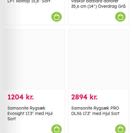
LPT Rolltop 15,6" Sort
väskor bärbara datorer
35,6 cm (14") Överdrag Grå
1204 kr.
2894 kr.
Samsonite Rygsæk
Samsonite Rygsæk PRO
Evosight 17.3" med Hjul
DLX6 17.3" med Hjul Sort
Sort