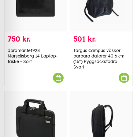
750 kr.
501 kr.
dbramante1928
Targus Campus väskor
Marselisborg 14 Laptop-
bärbara datorer 40,6 cm
taske - Sort
(16") Ryggsäcksfodral
Svart