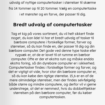
udvalg af nyttige computertasker i størrelser til skærme
fra 14 tommer op til 20 tommer. Vælg en computertaske
i et mønster og en farve, der passer til dig.
Bredt udvalg af computertasker
Tag et kig på vores sortiment, du vil helt sikkert finde
noget, du kan lide! Vi har et bredt udvalg af tasker til
bærbare computere i forskellige former, farver og
størrelser, så du kan finde en, der passer til dig og din
bærbare computer. Det gode ved denne type taske eller
rygsæk er, at de er lavet til at rumme en bærbar
computer. Ofte er der et ekstra rum og måske endda
ekstra foring, så din dyrebare computer er i sikkerhed.
Computertasker findes i forskellige former og farver, og
det er vigtigt at vide, hvor stor din bærbare computer er,
så du kan købe den rigtige størrelse. 15,6 er en af de
mere almindelige størrelser, men der findes selvfølgelig
både større og mindre computere, og derfor vil vi gerne
understrege, at det er nemmest, hvis du dobbelttjekker
størrelsen på den bærbare computer, før du køber
computertasken.