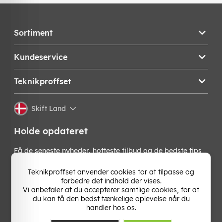
Sortiment
Kundeservice
Teknikproffset
Skift Land
Holde opdateret
Få de seneste nyheder, hotteste tilbud og de bedste tips
fra os direkte i din indbakke. Skriv dig op til vores
nyhedsbrev!
Teknikproffset anvender cookies tor at tilpasse og
forbedre det indhold der vises.
Vi anbefaler at du accepterer samtlige cookies, for at
OK
du kan få den bedst tænkelige oplevelse når du
handler hos os.