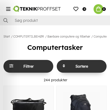
0
0
Start
COMPUTERTILBEHØR
Bærbare computere og tilbehør
Computerta
Computertasker
Filtrer
Sortere
244
produkter