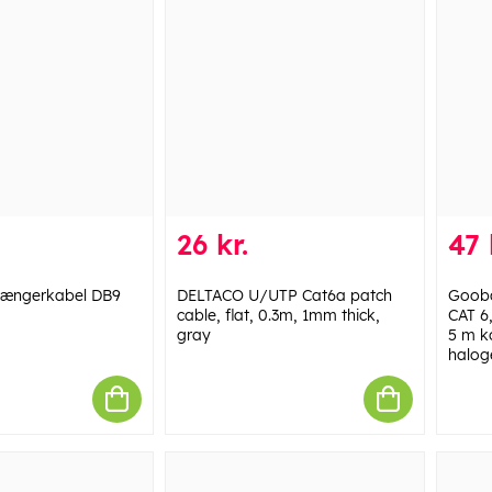
26 kr.
47 
længerkabel DB9
DELTACO U/UTP Cat6a patch
Gooba
cable, flat, 0.3m, 1mm thick,
CAT 6
gray
5 m k
halog