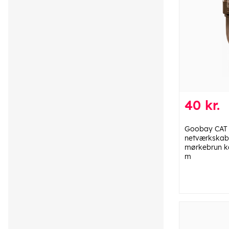
40 kr.
Goobay CAT 
netværkskab
mørkebrun ko
m