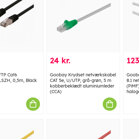
24 kr.
123
TP Cat6
Goobay Krydset netværkskabel
Gooba
LSZH, 0,5m, Black
CAT 5e, U/UTP, grå-grøn, 5 m
8.1 n
kobberbeklædt aluminiumleder
(PiMF
(CCA)
halog