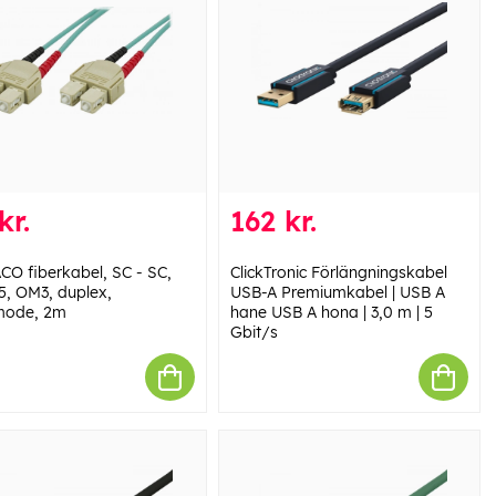
kr.
162 kr.
CO fiberkabel, SC - SC,
ClickTronic Förlängningskabel
5, OM3, duplex,
USB-A Premiumkabel | USB A
mode, 2m
hane USB A hona | 3,0 m | 5
Gbit/s