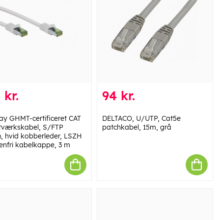
 kr.
94 kr.
y GHMT-certificeret CAT
DELTACO, U/UTP, Cat5e
etværkskabel, S/FTP
patchkabel, 15m, grå
), hvid kobberleder, LSZH
enfri kabelkappe, 3 m