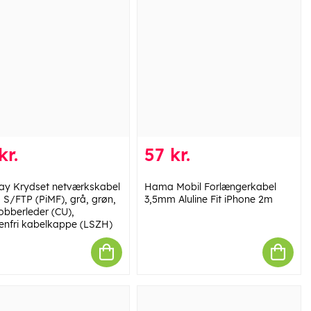
kr.
57 kr.
y Krydset netværkskabel
Hama Mobil Forlængerkabel
, S/FTP (PiMF), grå, grøn,
3,5mm Aluline Fit iPhone 2m
obberleder (CU),
enfri kabelkappe (LSZH)