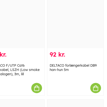
kr.
92 kr.
CO F/UTP Cat6
DELTACO forlængerkabel DB9
kabel, LSZH (Low smoke
han-hun 5m
alogen), 3m, lill