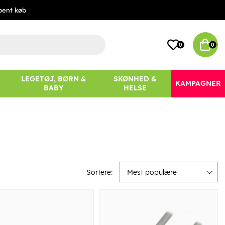
bent køb
0
0
LEGETØJ, BØRN &
SKØNHED &
KAMPAGNER
BABY
HELSE
Sortere:
Mest populære