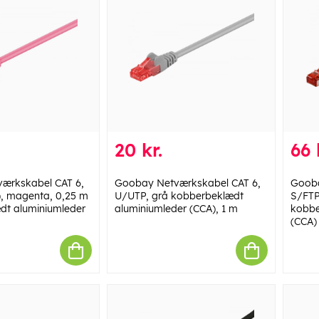
20 kr.
66 
ærkskabel CAT 6,
Goobay Netværkskabel CAT 6,
Gooba
), magenta, 0,25 m
U/UTP, grå kobberbeklædt
S/FTP
dt aluminiumleder
aluminiumleder (CCA), 1 m
kobbe
(CCA)