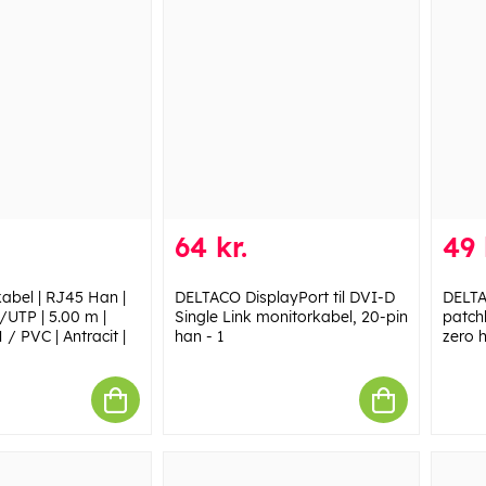
64 kr.
49 
kabel | RJ45 Han |
DELTACO DisplayPort til DVI-D
DELTA
/UTP | 5.00 m |
Single Link monitorkabel, 20-pin
patch
/ PVC | Antracit |
han - 1
zero h