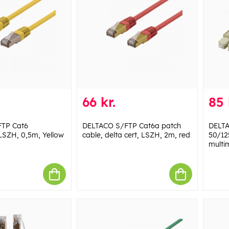
66 kr.
85 
TP Cat6
DELTACO S/FTP Cat6a patch
DELTA
LSZH, 0,5m, Yellow
cable, delta cert, LSZH, 2m, red
50/12
multi