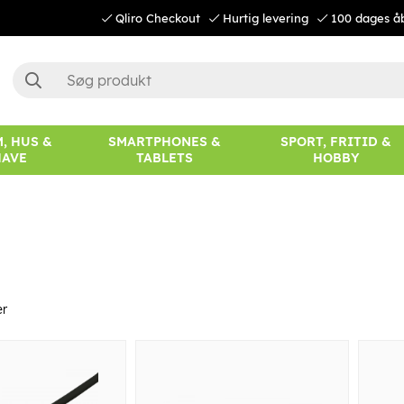
Qliro Checkout
Hurtig levering
100 dages å
, HUS &
SMARTPHONES &
SPORT, FRITID &
HAVE
TABLETS
HOBBY
er