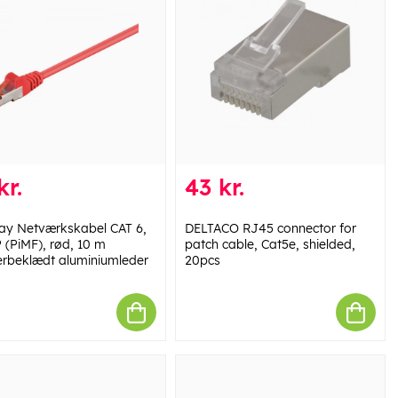
kr.
43 kr.
y Netværkskabel CAT 6,
DELTACO RJ45 connector for
 (PiMF), rød, 10 m
patch cable, Cat5e, shielded,
rbeklædt aluminiumleder
20pcs