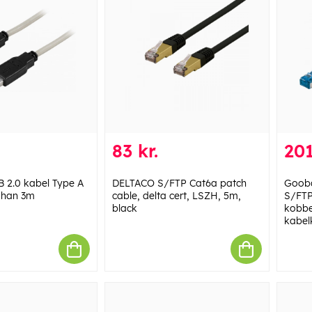
83 kr.
201
 2.0 kabel Type A
DELTACO S/FTP Cat6a patch
Gooba
 han 3m
cable, delta cert, LSZH, 5m,
S/FTP
black
kobbe
kabel