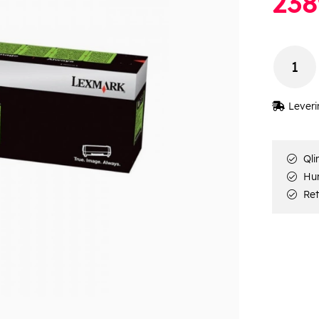
238
Leveri
Qli
Hur
Ret