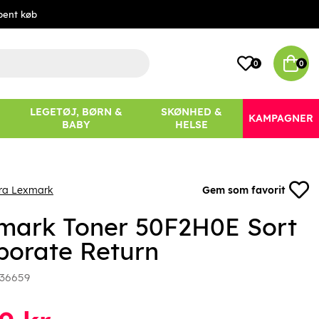
bent køb
0
0
LEGETØJ, BØRN &
SKØNHED &
KAMPAGNER
BABY
HELSE
fra Lexmark
Gem som favorit
mark Toner 50F2H0E Sort
porate Return
36659