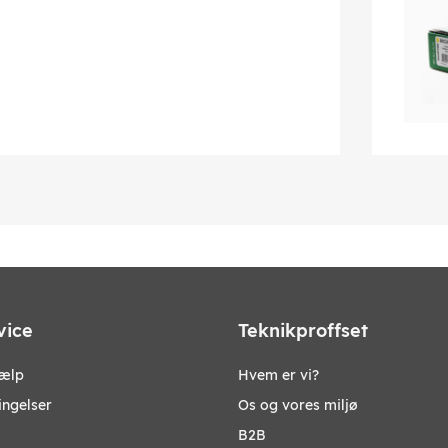
vice
Teknikproffset
jælp
Hvem er vi?
ingelser
Os og vores miljø
B2B