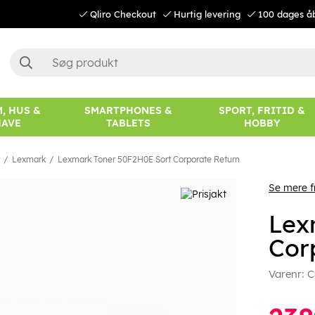
Qliro Checkout
Hurtig levering
100 dages å
, HUS &
SMARTPHONES &
SPORT, FRITID &
HAVE
TABLETS
HOBBY
Lexmark
Lexmark Toner 50F2H0E Sort Corporate Return
Se mere 
Lex
Cor
Varenr:
C