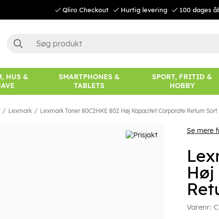
Qliro Checkout
Hurtig levering
100 dages å
, HUS &
SMARTPHONES &
SPORT, FRITID &
HAVE
TABLETS
HOBBY
Lexmark
Lexmark Toner 80C2HKE 802 Høj Kapacitet Corporate Return Sort
Se mere 
Lex
Høj
Ret
Varenr:
C