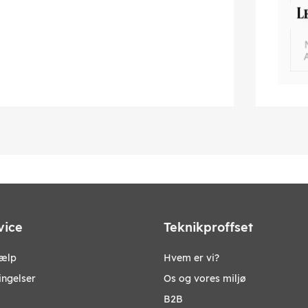
vice
Teknikproffset
jælp
Hvem er vi?
ingelser
Os og vores miljø
B2B