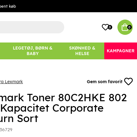
bent køb
0
0
LEGETØJ, BØRN &
SKØNHED &
KAMPAGNER
BABY
HELSE
fra Lexmark
Gem som favorit
mark Toner 80C2HKE 802
 Kapacitet Corporate
urn Sort
36729