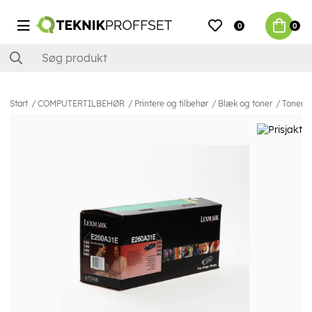
0
0
Start
COMPUTERTILBEHØR
Printere og tilbehør
Blæk og toner
Toner