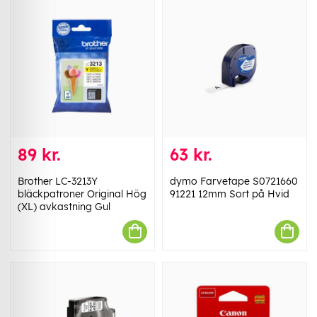
89 kr.
63 kr.
Brother LC-3213Y
dymo Farvetape S0721660
bläckpatroner Original Hög
91221 12mm Sort på Hvid
(XL) avkastning Gul