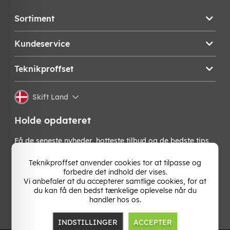
Sortiment
Kundeservice
Teknikproffset
Skift Land
Holde opdateret
Få de seneste nyheder, hotteste tilbud og de bedste tips
fra os direkte i din indbakke. Skriv dig op til vores
nyhedsbrev!
Teknikproffset anvender cookies tor at tilpasse og
forbedre det indhold der vises.
Vi anbefaler at du accepterer samtlige cookies, for at
OK
du kan få den bedst tænkelige oplevelse når du
handler hos os.
INDSTILLINGER
ACCEPTER