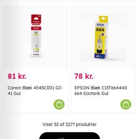
81 kr.
78 kr.
Canon Blæk 4545C001 GI-
EPSON Blæk C13T664440
41 Gul
664 Ecotank Gul
Viser
32
af
2277
produkter