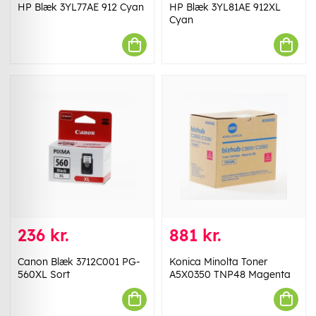
HP Blæk 3YL77AE 912 Cyan
HP Blæk 3YL81AE 912XL
Cyan
236 kr.
881 kr.
Canon Blæk 3712C001 PG-
Konica Minolta Toner
560XL Sort
A5X0350 TNP48 Magenta