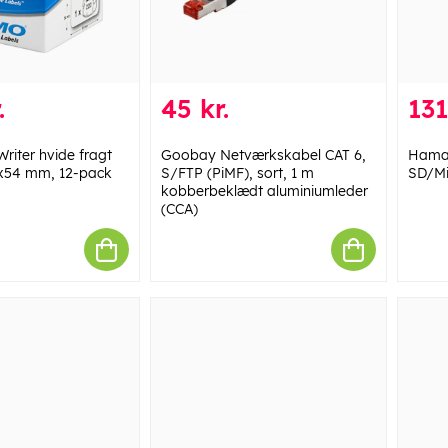
.
45 kr.
131
iter hvide fragt
Goobay Netværkskabel CAT 6,
Hama 
01x54 mm, 12-pack
S/FTP (PiMF), sort, 1 m
SD/Mi
kobberbeklædt aluminiumleder
(CCA)