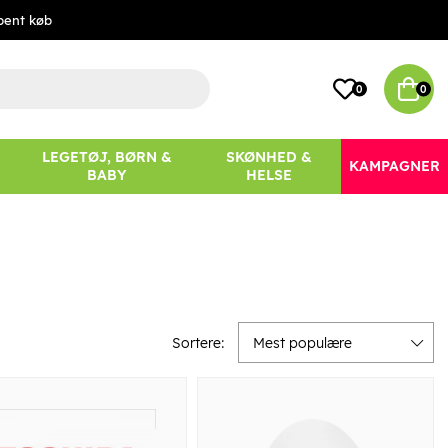
bent køb
0
0
LEGETØJ, BØRN &
SKØNHED &
KAMPAGNER
BABY
HELSE
Sortere:
Mest populære