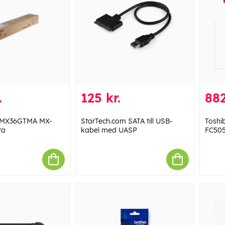
.
125 kr.
882
r MX36GTMA MX-
StarTech.com SATA till USB-
Toshi
ta
kabel med UASP
FC50