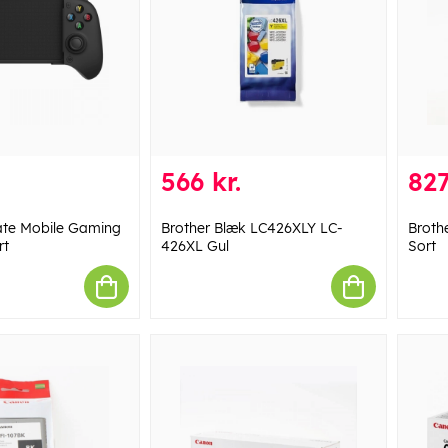
566 kr.
827
ate Mobile Gaming
Brother Blæk LC426XLY LC-
Broth
rt
426XL Gul
Sort