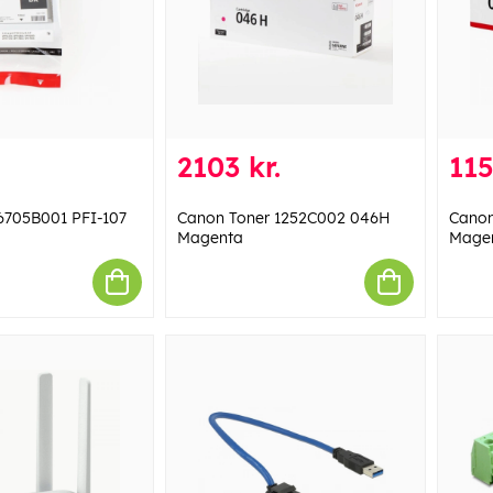
2103 kr.
115
6705B001 PFI-107
Canon Toner 1252C002 046H
Canon
Magenta
Mage