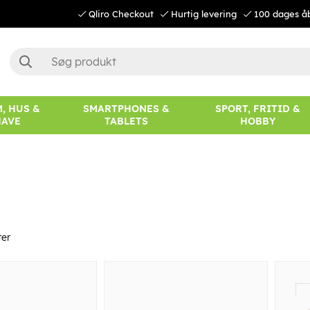
Qliro Checkout
Hurtig levering
100 dages å
, HUS &
SMARTPHONES &
SPORT, FRITID &
HAVE
TABLETS
HOBBY
er