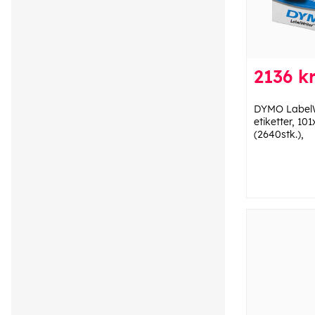
2136 kr
DYMO LabelWr
etiketter, 1
(2640stk.),