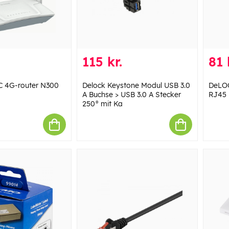
115 kr.
81 
C 4G-router N300
Delock Keystone Modul USB 3.0
DeLOC
A Buchse > USB 3.0 A Stecker
RJ45 
250° mit Ka