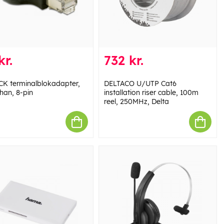
kr.
732 kr.
K terminalblokadapter,
DELTACO U/UTP Cat6
han, 8-pin
installation riser cable, 100m
reel, 250MHz, Delta