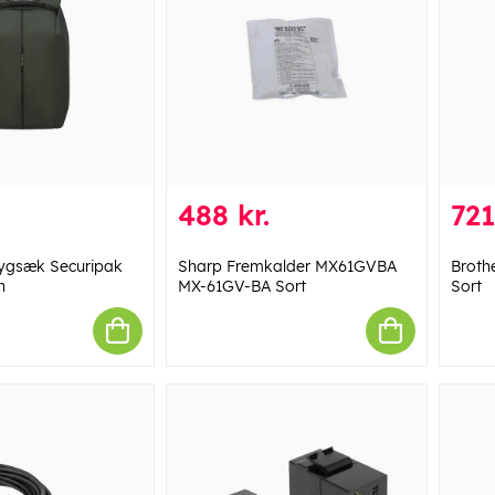
488 kr.
721
ygsæk Securipak
Sharp Fremkalder MX61GVBA
Broth
n
MX-61GV-BA Sort
Sort