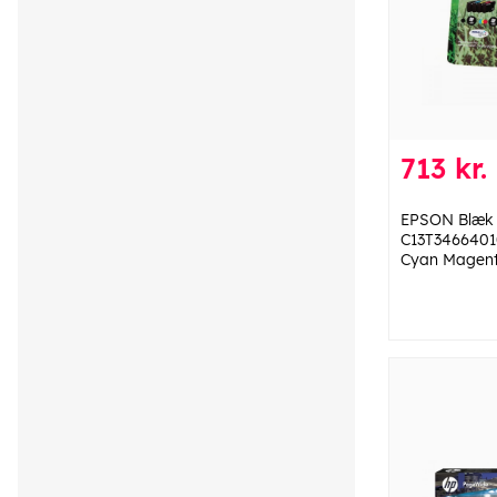
713 kr.
EPSON Blæk 
C13T34664010
Cyan Magent