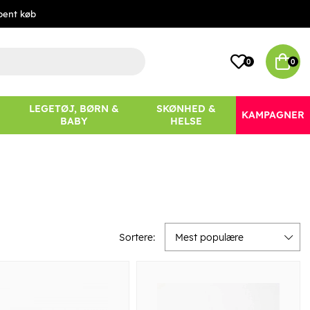
bent køb
0
0
LEGETØJ, BØRN &
SKØNHED &
KAMPAGNER
BABY
HELSE
Sortere:
Mest populære