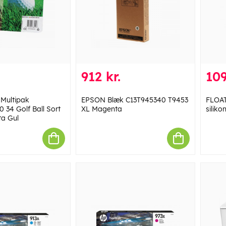
912 kr.
109
Multipak
EPSON Blæk C13T945340 T9453
FLOAT
 34 Golf Ball Sort
XL Magenta
silik
a Gul