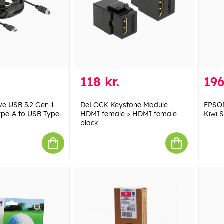
118 kr.
196
e USB 3.2 Gen 1
DeLOCK Keystone Module
EPSON
ype-A to USB Type-
HDMI female > HDMI female
Kiwi S
black