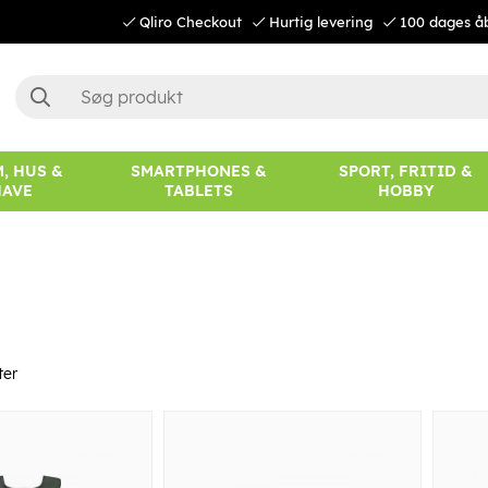
Qliro Checkout
Hurtig levering
100 dages å
, HUS &
SMARTPHONES &
SPORT, FRITID &
HAVE
TABLETS
HOBBY
ter