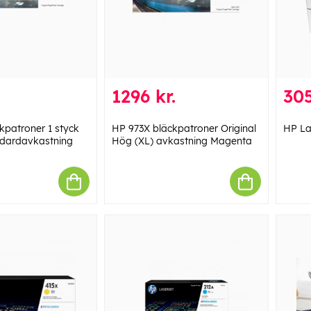
1296 kr.
305
kpatroner 1 styck
HP 973X bläckpatroner Original
HP La
ndardavkastning
Hög (XL) avkastning Magenta