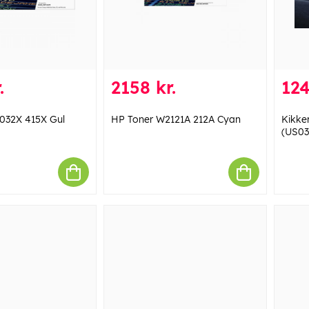
.
2158 kr.
124
032X 415X Gul
HP Toner W2121A 212A Cyan
Kikke
(US03