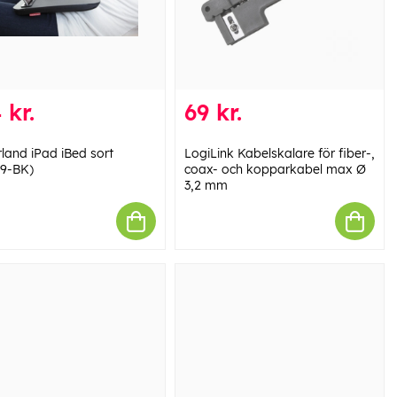
 kr.
69 kr.
rland iPad iBed sort
LogiLink Kabelskalare för fiber-,
9-BK)
coax- och kopparkabel max Ø
3,2 mm