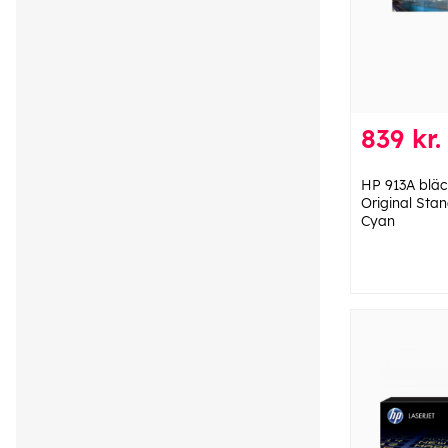
839 kr.
HP 913A bläc
Original Sta
Cyan