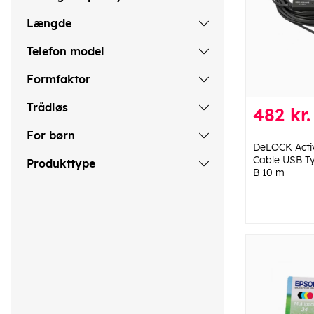
Længde
Telefon model
Formfaktor
Trådløs
482 kr.
For børn
DeLOCK Activ
Cable USB T
Produkttype
B 10 m