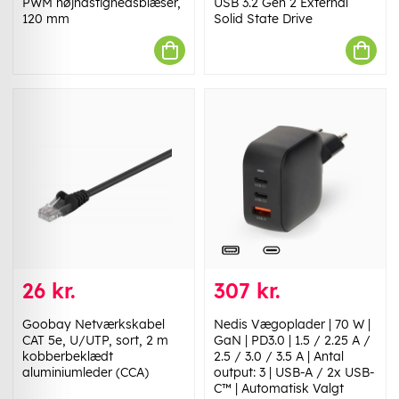
PWM højhastighedsblæser,
USB 3.2 Gen 2 External
120 mm
Solid State Drive
26 kr.
307 kr.
Goobay Netværkskabel
Nedis Vægoplader | 70 W |
CAT 5e, U/UTP, sort, 2 m
GaN | PD3.0 | 1.5 / 2.25 A /
kobberbeklædt
2.5 / 3.0 / 3.5 A | Antal
aluminiumleder (CCA)
output: 3 | USB-A / 2x USB-
C™ | Automatisk Valgt