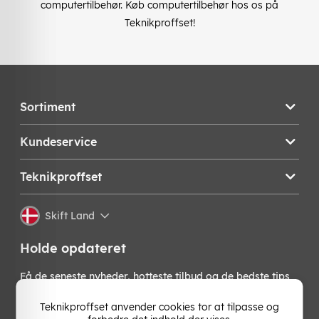
computertilbehør. Køb computertilbehør hos os på
Teknikproffset!
Sortiment
Kundeservice
Teknikproffset
Skift Land
Holde opdateret
Få de seneste nyheder, hotteste tilbud og de bedste tips
fra os direkte i din indbakke. Skriv dig op til vores
nyhedsbrev!
Teknikproffset anvender cookies tor at tilpasse og