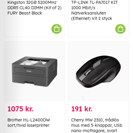
Kingston 32GB 5200MHz
TP-LINK TL-PA7017 KIT
DDR5 CL40 DIMM (Kit of 2)
1000 Mbit/s
FURY Beast Black
Nätverksansluten
(Ethernet) Vit 2 styck
1075 kr.
191 kr.
Brother HL-L2400DW
Cherry MW 2310, trådlös
sort/hvid laserprinter
mus med 5-knappar, USb
nano-mottagare, svart