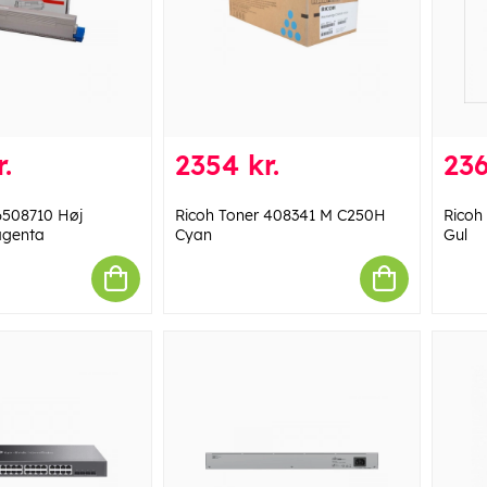
.
2354 kr.
236
6508710 Høj
Ricoh Toner 408341 M C250H
Ricoh
agenta
Cyan
Gul