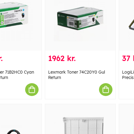
.
1962 kr.
37 
er 71B2HC0 Cyan
Lexmark Toner 74C20Y0 Gul
LogiL
eturn
Return
Precis