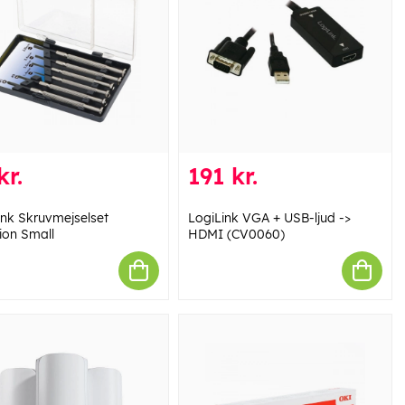
kr.
191 kr.
ink Skruvmejselset
LogiLink VGA + USB-ljud ->
ion Small
HDMI (CV0060)