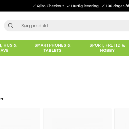
Qliro Checkout
Hurtig levering
100 dages å
, HUS &
SMARTPHONES &
SPORT, FRITID &
HAVE
TABLETS
HOBBY
er