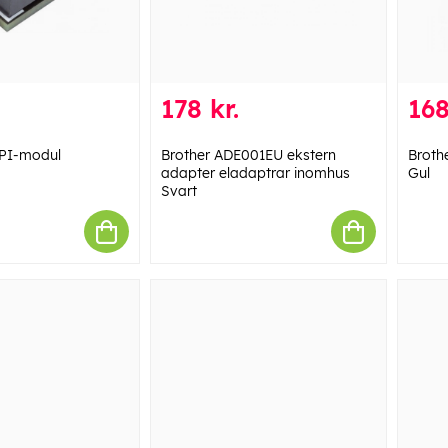
178 kr.
168
PI-modul
Brother ADE001EU ekstern
Broth
adapter eladaptrar inomhus
Gul
Svart