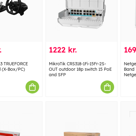
.
1222 kr.
169
23 TRUEFORCE
MikroTik CRS318-1Fi-15Fr-2S-
Netgea
l (X-Box/PC)
OUT outdoor 18p switch 15 PoE
Band 
and SFP
Netge