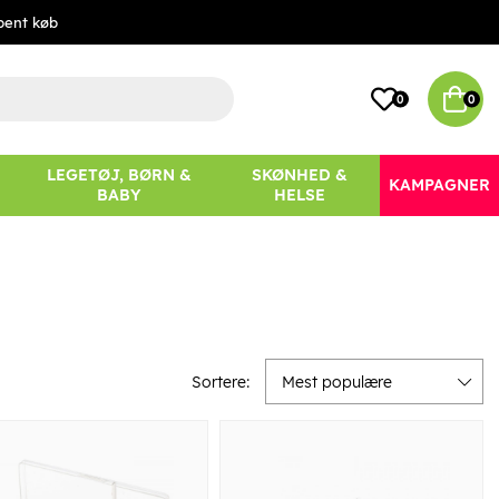
bent køb
0
0
LEGETØJ, BØRN &
SKØNHED &
KAMPAGNER
BABY
HELSE
Sortere:
Mest populære