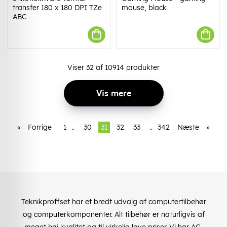
transfer 180 x 180 DPI TZe
mouse, black
ABC
Viser
32
af
10914
produkter
Vis mere
«
Forrige
1
..
30
31
32
33
..
342
Næste
»
Teknikproffset har et bredt udvalg af computertilbehør
og computerkomponenter. Alt tilbehør er naturligvis af
meget høj kvalitet og til virkelig lave priser. Vi har AC-