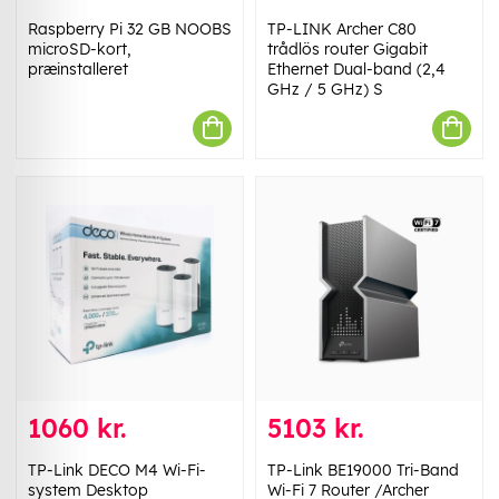
Raspberry Pi 32 GB NOOBS
TP-LINK Archer C80
microSD-kort,
trådlös router Gigabit
præinstalleret
Ethernet Dual-band (2,4
GHz / 5 GHz) S
1060 kr.
5103 kr.
TP-Link DECO M4 Wi-Fi-
TP-Link BE19000 Tri-Band
system Desktop
Wi-Fi 7 Router /Archer