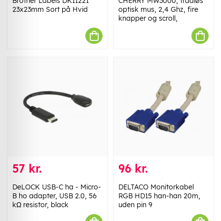
Brother Labels DK11221
CHERRY MW3000, trådløs
23x23mm Sort på Hvid
optisk mus, 2,4 Ghz, fire
knapper og scroll,
57 kr.
96 kr.
DeLOCK USB-C ha - Micro-
DELTACO Monitorkabel
B ho adapter, USB 2.0, 56
RGB HD15 han-han 20m,
kΩ resistor, black
uden pin 9