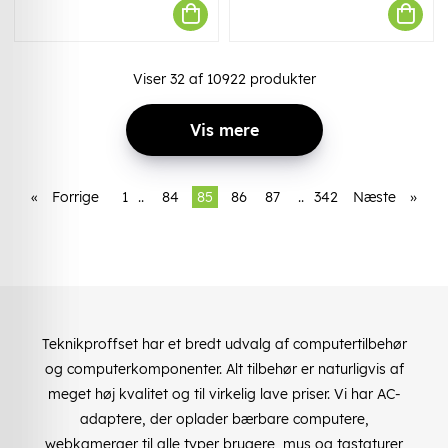
Viser
32
af
10922
produkter
Vis mere
«
Forrige
1
..
84
85
86
87
..
342
Næste
»
Teknikproffset har et bredt udvalg af computertilbehør
og computerkomponenter. Alt tilbehør er naturligvis af
meget høj kvalitet og til virkelig lave priser. Vi har AC-
adaptere, der oplader bærbare computere,
webkameraer til alle typer brugere, mus og tastaturer