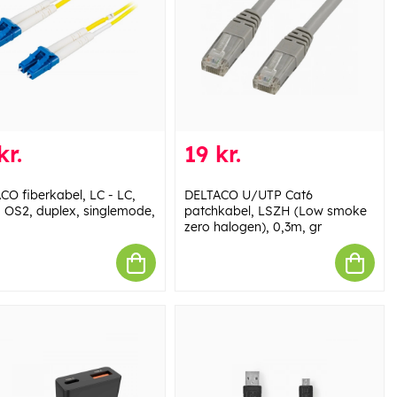
kr.
19 kr.
CO fiberkabel, LC - LC,
DELTACO U/UTP Cat6
, OS2, duplex, singlemode,
patchkabel, LSZH (Low smoke
zero halogen), 0,3m, gr