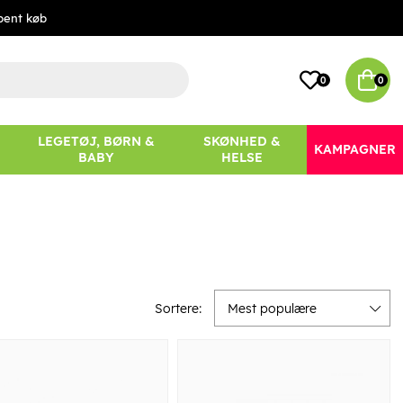
bent køb
0
0
LEGETØJ, BØRN &
SKØNHED &
KAMPAGNER
BABY
HELSE
Sortere:
Mest populære