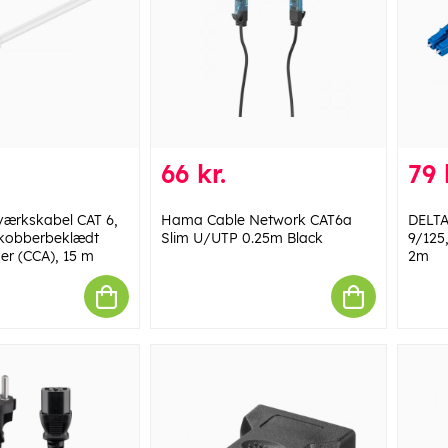
66 kr.
79 
ærkskabel CAT 6,
Hama Cable Network CAT6a
DELTA
 kobberbeklædt
Slim U/UTP 0.25m Black
9/125
er (CCA), 15 m
2m