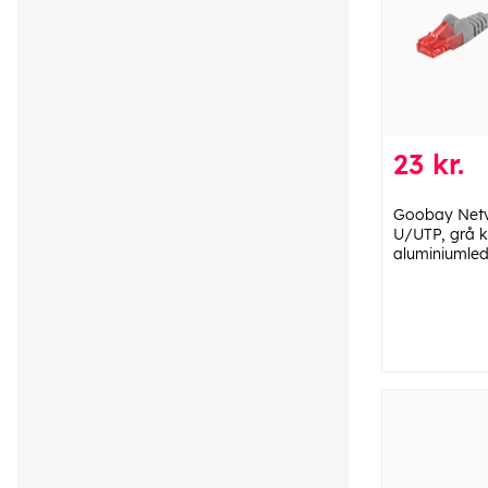
23 kr.
Goobay Netv
U/UTP, grå 
aluminiumled