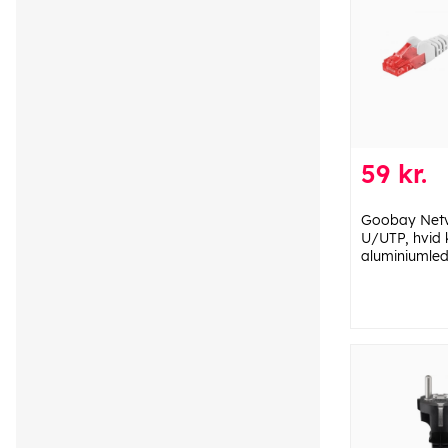
59 kr.
Goobay Netv
U/UTP, hvid
aluminiumled