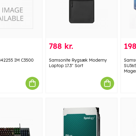
788 kr.
198
 842255 IM C3500
Samsonite Rygsæk Moderny
Samsu
Laptop 17.3" Sort
SU365
Magen