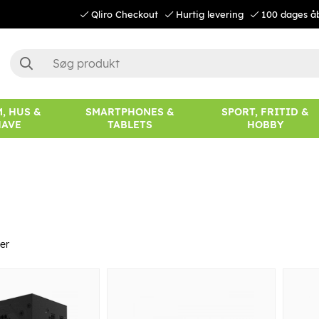
Qliro Checkout
Hurtig levering
100 dages å
, HUS &
SMARTPHONES &
SPORT, FRITID &
HAVE
TABLETS
HOBBY
er