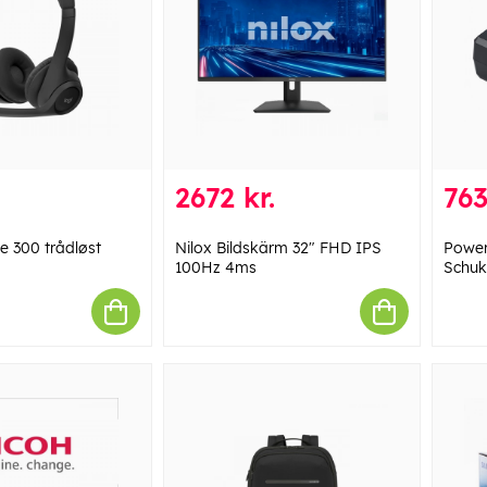
2672 kr.
763
e 300 trådløst
Nilox Bildskärm 32" FHD IPS
Power
100Hz 4ms
Schu