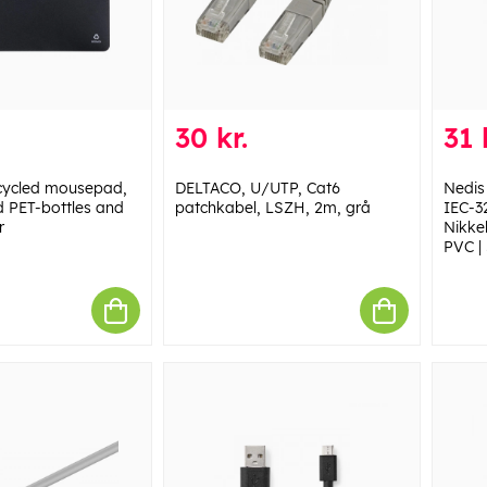
30 kr.
31 
ycled mousepad,
DELTACO, U/UTP, Cat6
Nedis
d PET-bottles and
patchkabel, LSZH, 2m, grå
IEC-32
r
Nikkel
PVC | 