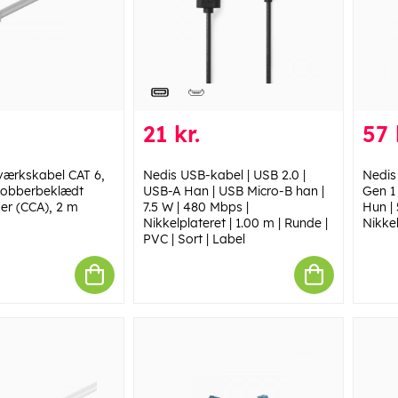
21 kr.
57 
ærkskabel CAT 6,
Nedis USB-kabel | USB 2.0 |
Nedis
kobberbeklædt
USB-A Han | USB Micro-B han |
Gen 1
er (CCA), 2 m
7.5 W | 480 Mbps |
Hun | 
Nikkelplateret | 1.00 m | Runde |
Nikkel
PVC | Sort | Label