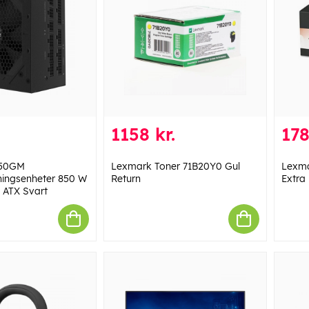
1158 kr.
178
850GM
Lexmark Toner 71B20Y0 Gul
Lexma
ningsenheter 850 W
Return
Extra 
 ATX Svart