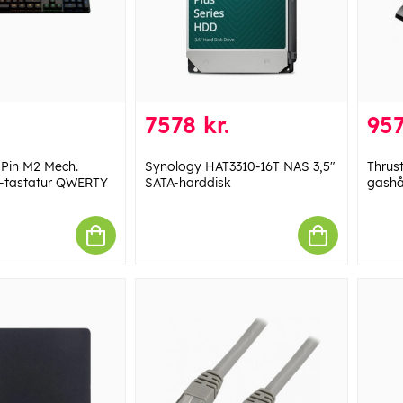
7578 kr.
957
gPin M2 Mech.
Synology HAT3310-16T NAS 3,5"
Thrus
-tastatur QWERTY
SATA-harddisk
gash