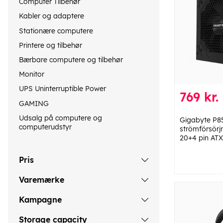
Computer Tilbehør
Kabler og adaptere
Stationære computere
Printere og tilbehør
Bærbare computere og tilbehør
Monitor
UPS Uninterruptible Power
769 kr.
GAMING
Udsalg på computere og
Gigabyte P
computerudstyr
strömförsörj
20+4 pin ATX
Pris
Varemærke
Kampagne
Storage capacity