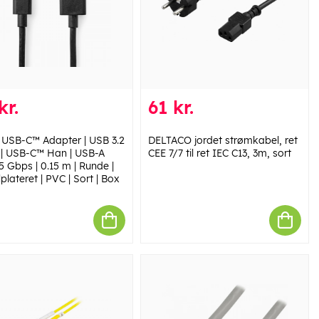
kr.
61 kr.
 USB-C™ Adapter | USB 3.2
DELTACO jordet strømkabel, ret
 | USB-C™ Han | USB-A
CEE 7/7 til ret IEC C13, 3m, sort
5 Gbps | 0.15 m | Runde |
plateret | PVC | Sort | Box