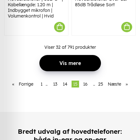
Kabellængde: 1.20 m |
85dB Trådløse Sort
Indbygget mikrofon |
Volumenkontrol | Hvid
Viser
32
af
791
produkter
Vis mere
«
Forrige
1
..
13
14
15
16
..
25
Næste
»
Bredt udvalg af hovedtelefoner:
både in-ear og on-ear