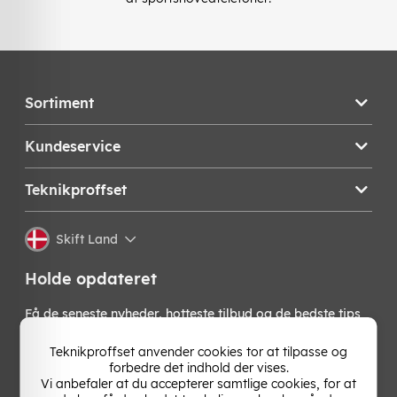
Sortiment
Kundeservice
Teknikproffset
Skift Land
Holde opdateret
Få de seneste nyheder, hotteste tilbud og de bedste tips
fra os direkte i din indbakke. Skriv dig op til vores
nyhedsbrev!
Teknikproffset anvender cookies tor at tilpasse og
forbedre det indhold der vises.
Vi anbefaler at du accepterer samtlige cookies, for at
OK