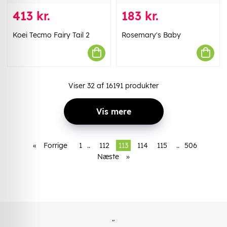
413 kr.
183 kr.
Koei Tecmo Fairy Tail 2
Rosemary's Baby
Viser
32
af
16191
produkter
Vis mere
«
Forrige
1
..
112
113
114
115
..
506
Næste
»
"