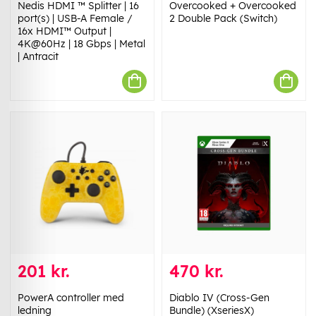
Nedis HDMI ™ Splitter | 16
Overcooked + Overcooked
port(s) | USB-A Female /
2 Double Pack (Switch)
16x HDMI™ Output |
4K@60Hz | 18 Gbps | Metal
| Antracit
201 kr.
470 kr.
PowerA controller med
Diablo IV (Cross-Gen
ledning
Bundle) (XseriesX)