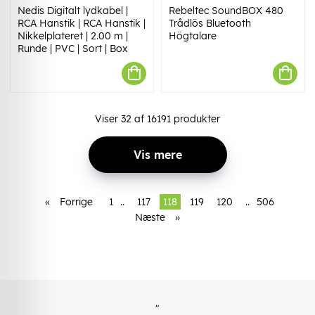
Nedis Digitalt lydkabel |
Rebeltec SoundBOX 480
RCA Hanstik | RCA Hanstik |
Trådlös Bluetooth
Nikkelplateret | 2.00 m |
Högtalare
Runde | PVC | Sort | Box
Viser
32
af
16191
produkter
Vis mere
«
Forrige
1
..
117
118
119
120
..
506
Næste
»
"