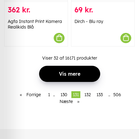
362 kr.
69 kr.
Agfa Instant Print Kamera
Dirch - Blu ray
Realikids Blå
Viser
32
af
16171
produkter
Vis mere
«
Forrige
1
..
130
131
132
133
..
506
Næste
»