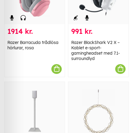
1914 kr.
991 kr.
Razer Barracuda trådlösa
Razer BlackShark V2 X –
hörlurar, rosa
Kablet e-sport-
gamingheadset med 7.1-
surroundlyd