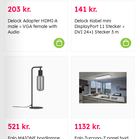
203 kr.
141 kr.
Delock Adapter HDMI-A
Delock Kabel mini
male > VGA female with
DisplayPort 1.1 Stecker >
Audio
DVI 24+1 Stecker 3 m
521 kr.
1132 kr.
Eglo MAIONE bordlampe
Eglo Turcona-Z panel hvid