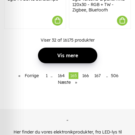
120x30 - RGB + TW -
Zigbee, Bluetooth
Viser
32
af
16175
produkter
Vis mere
«
Forrige
1
..
164
165
166
167
..
506
Næste
»
"
Her finder du vores elektronikprodukter, fra LED-lys til