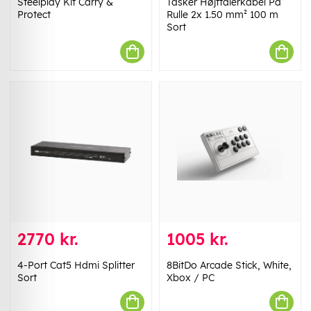
Steelplay Kit Carry &
Tasker Højttalerkabel På
Protect
Rulle 2x 1.50 mm² 100 m
Sort
2770 kr.
1005 kr.
4-Port Cat5 Hdmi Splitter
8BitDo Arcade Stick, White,
Sort
Xbox / PC