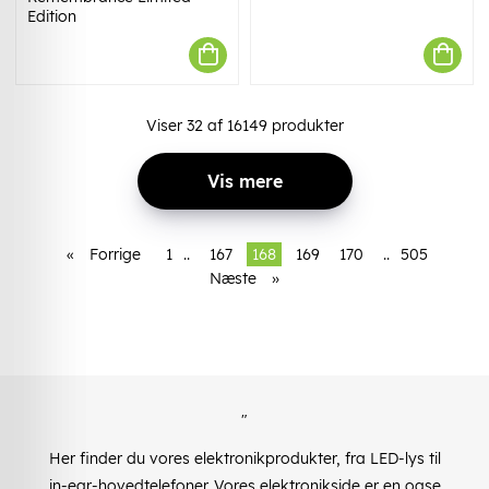
Edition
Viser
32
af
16149
produkter
Vis mere
«
Forrige
1
..
167
168
169
170
..
505
Næste
»
"
Her finder du vores elektronikprodukter, fra LED-lys til
in-ear-hovedtelefoner. Vores elektronikside er en oase