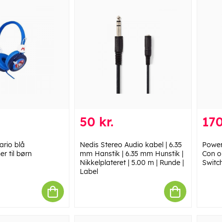
50 kr.
170
rio blå
Nedis Stereo Audio kabel | 6.35
Power
r til børn
mm Hanstik | 6.35 mm Hunstik |
Con o
Nikkelplateret | 5.00 m | Runde |
Switc
Label