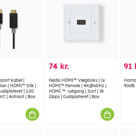
74 kr.
91 
port kabel |
Nedis HDMI™ Vægboks | 1x
Hama 
Han | HDMI™ Stik |
HDMI™ Female | 4K@60Hz |
90dB 
ldplateret | 1.00
HDMI ™ -udgang | Sort | 18
VC | Antracit | Box
Gbps | Guldplateret | Box