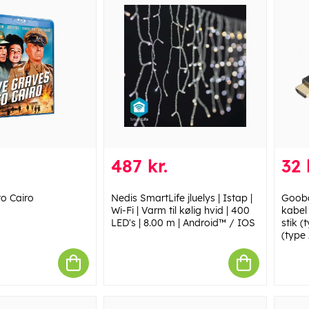
487 kr.
32 
to Cairo
Nedis SmartLife jluelys | Istap |
Gooba
Wi-Fi | Varm til kølig hvid | 400
kabel
LED's | 8.00 m | Android™ / IOS
stik 
(type 