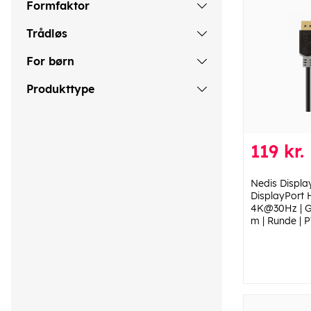
Formfaktor
Trådløs
For børn
Produkttype
119 kr.
Nedis Display
DisplayPort 
4K@30Hz | Gu
m | Runde | P