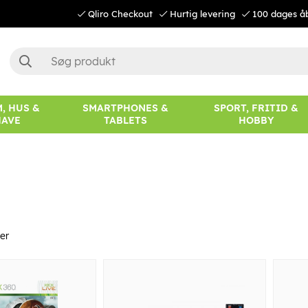
Qliro Checkout
Hurtig levering
100 dages å
, HUS &
SMARTPHONES &
SPORT, FRITID &
HAVE
TABLETS
HOBBY
er