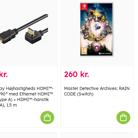
kr.
260 kr.
y Højhastigheds HDMI™-
Master Detective Archives: RAIN
 90° med Ethernet HDMI™
CODE (Switch)
(type A) > HDMI™-hanstik
A), 1.5 m