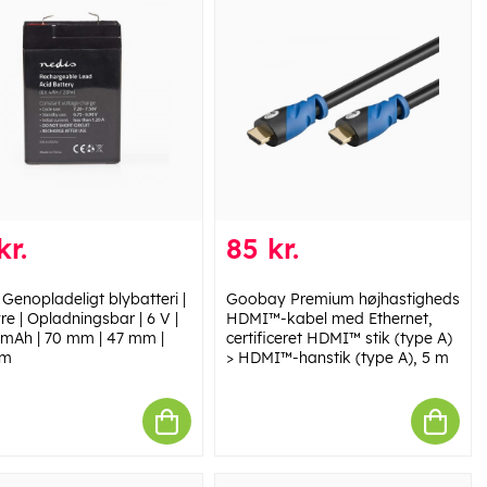
kr.
85 kr.
Genopladeligt blybatteri |
Goobay Premium højhastigheds
re | Opladningsbar | 6 V |
HDMI™-kabel med Ethernet,
mAh | 70 mm | 47 mm |
certificeret HDMI™ stik (type A)
mm
> HDMI™-hanstik (type A), 5 m