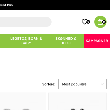
bent køb
0
0
LEGETØJ, BØRN &
SKØNHED &
KAMPAGNER
BABY
HELSE
Sortere:
Mest populære