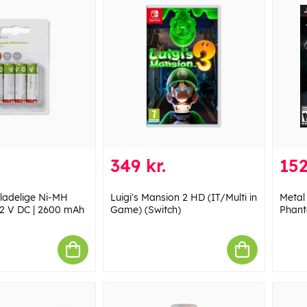
349 kr.
152
ladelige Ni-MH
Luigi's Mansion 2 HD (IT/Multi in
Metal
1.2 V DC | 2600 mAh
Game) (Switch)
Phant