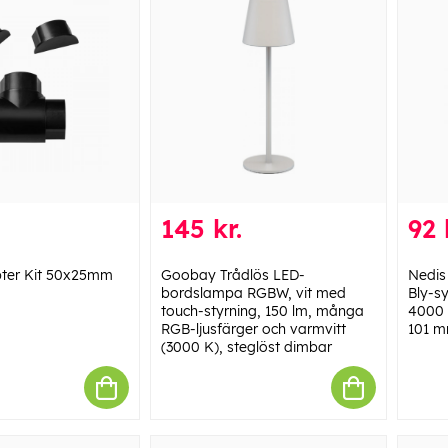
145 kr.
92 
ter Kit 50x25mm
Goobay Trådlös LED-
Nedis 
bordslampa RGBW, vit med
Bly-sy
touch-styrning, 150 lm, många
4000 
RGB-ljusfärger och varmvitt
101 
(3000 K), steglöst dimbar