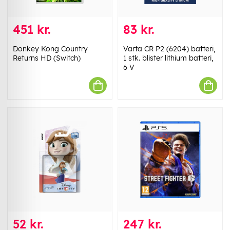
451 kr.
83 kr.
Donkey Kong Country
Varta CR P2 (6204) batteri,
Returns HD (Switch)
1 stk. blister lithium batteri,
6 V
52 kr.
247 kr.