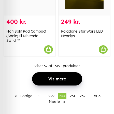
400 kr.
249 kr.
Hori Split Pad Compact
Paladone Star Wars LED
(Sonic) til Nintendo
Neonlys
Switch™
Viser
32
af
16191
produkter
Vis mere
«
Forrige
1
..
229
230
231
232
..
506
Næste
»