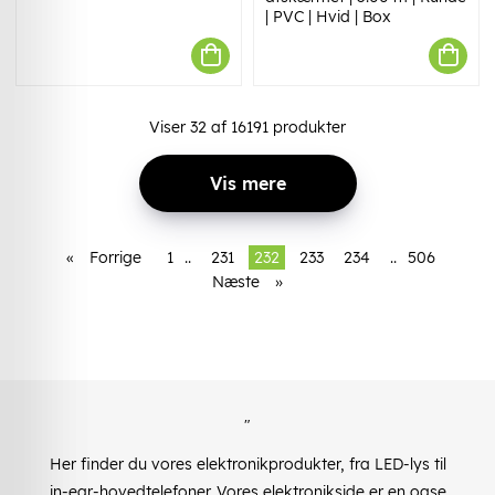
| PVC | Hvid | Box
Viser
32
af
16191
produkter
Vis mere
«
Forrige
1
..
231
232
233
234
..
506
Næste
»
"
Her finder du vores elektronikprodukter, fra LED-lys til
in-ear-hovedtelefoner. Vores elektronikside er en oase