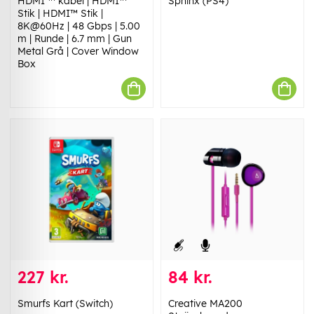
HDMI ™ kabel | HDMI™
Sphinx (PS4)
Stik | HDMI™ Stik |
8K@60Hz | 48 Gbps | 5.00
m | Runde | 6.7 mm | Gun
Metal Grå | Cover Window
Box
227 kr.
84 kr.
Smurfs Kart (Switch)
Creative MA200