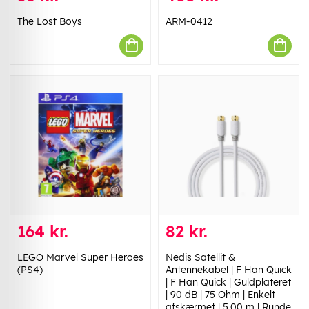
The Lost Boys
ARM-0412
164 kr.
82 kr.
LEGO Marvel Super Heroes
Nedis Satellit &
(PS4)
Antennekabel | F Han Quick
| F Han Quick | Guldplateret
| 90 dB | 75 Ohm | Enkelt
afskærmet | 5.00 m | Runde