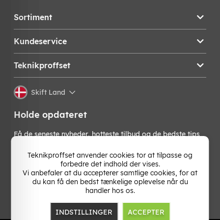
Sortiment
Kundeservice
Teknikproffset
Skift Land
Holde opdateret
Få de seneste nyheder, hotteste tilbud og de bedste tips
fra os direkte i din indbakke. Skriv dig op til vores
nyhedsbrev!
Teknikproffset anvender cookies tor at tilpasse og
forbedre det indhold der vises.
Vi anbefaler at du accepterer samtlige cookies, for at
OK
du kan få den bedst tænkelige oplevelse når du
handler hos os.
INDSTILLINGER
ACCEPTER