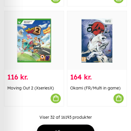
116 kr.
164 kr.
Moving Out 2 (XseriesX)
Okami (FR/Multi in game)
Viser
32
af
16193
produkter