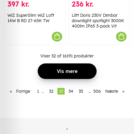
397 kr.
236 kr.
WiZ SuperSlim WiZ Loft
Llitt Doris 230V Dimbar
14W B RD 27-65K TW
downlight spotlight 3000K
400lm IP65 3-pack Vit
Viser
32
af
16191
produkter
Vis mere
«
Forrige
1
..
32
33
34
35
..
506
Næste
»
"