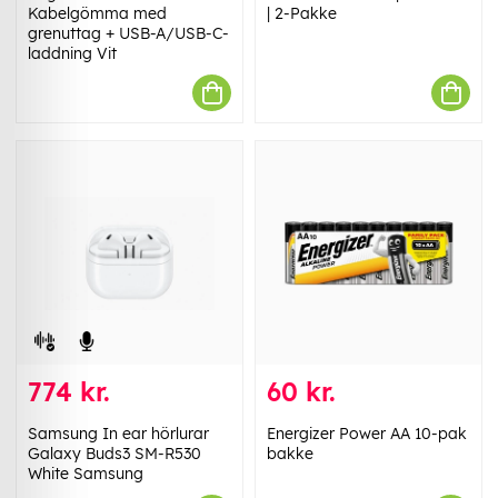
Kabelgömma med
| 2-Pakke
grenuttag + USB-A/USB-C-
laddning Vit
774 kr.
60 kr.
Samsung In ear hörlurar
Energizer Power AA 10-pak
Galaxy Buds3 SM-R530
bakke
White Samsung