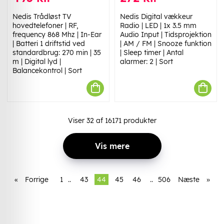
Nedis Trådløst TV
Nedis Digital vækkeur
hovedtelefoner | RF,
Radio | LED | 1x 3.5 mm
frequency 868 Mhz | In-Ear
Audio Input | Tidsprojektion
| Batteri 1 driftstid ved
| AM / FM | Snooze funktion
standardbrug: 270 min | 35
| Sleep timer | Antal
m | Digital lyd |
alarmer: 2 | Sort
Balancekontrol | Sort
Viser
32
af
16171
produkter
Vis mere
«
Forrige
1
..
43
44
45
46
..
506
Næste
»