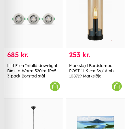
685 kr.
253 kr.
Llitt Ellen Infälld downlight
Markslöjd Bordslampa
Dim-to-Warm 520lm IP65
POST 1L 9 cm Sv/ Amb
3-pack Borstad stål
108719 Markslöjd