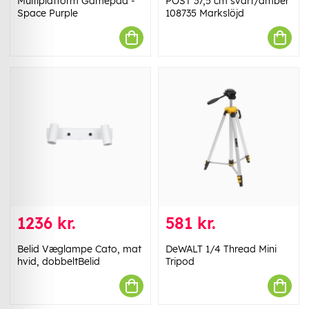
Multiplatform Gamepad -
POST 37,5 cm svart/amber
Space Purple
108735 Markslöjd
1236 kr.
581 kr.
Belid Væglampe Cato, mat
DeWALT 1/4 Thread Mini
hvid, dobbeltBelid
Tripod