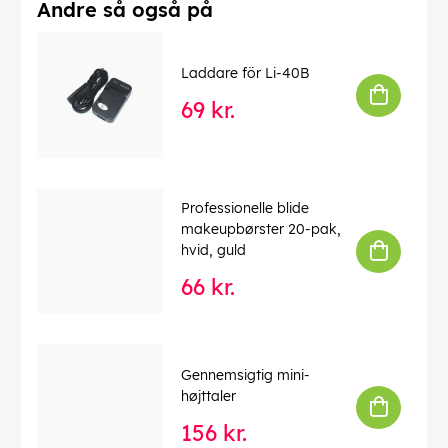
- 1 x biloplader og FM-sender BT76
Andre så også på
- 1 x AUX-kabel
- 1 x brugervejledning
Laddare för Li-40B
Denne tekst er automatisk oversat, og der kan
forekomme fejl.
69 kr.
EAN:
6959149067747
Professionelle blide
makeupbørster 20-pak,
hvid, guld
66 kr.
Gennemsigtig mini-
højttaler
156 kr.