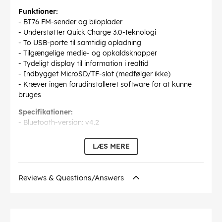
Funktioner:
- BT76 FM-sender og biloplader
- Understøtter Quick Charge 3.0-teknologi
- To USB-porte til samtidig opladning
- Tilgængelige medie- og opkaldsknapper
- Tydeligt display til information i realtid
- Indbygget MicroSD/TF-slot (medfølger ikke)
- Kræver ingen forudinstalleret software for at kunne
bruges
Specifikationer:
- Bluetooth-version: v4.2
- FM-frekvens: 87,5-108,0 MHz
- Udgang: 5V / 2,4A
LÆS MERE
- Understøttede formater: .mp3; .wma
- Maks. MicroSD-kortkapacitet: 32 GB
- Grænseflader: 2xUSB, AUX, MicroSD
Reviews & Questions/Answers
- Skærmstørrelse: 1,4" LCD
- Max. afstand: 3 m
Pakken indeholder: