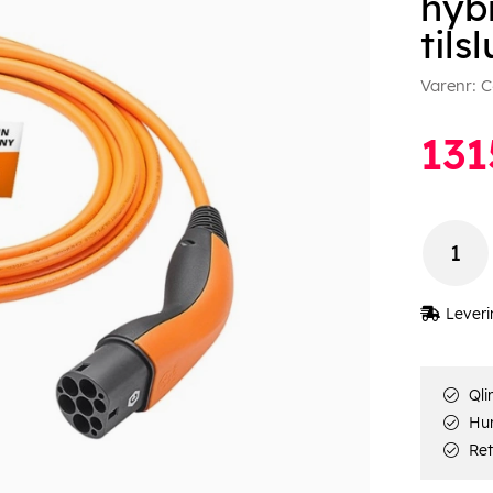
hyb
tils
Varenr:
C
131
Leveri
Qli
Hur
Ret