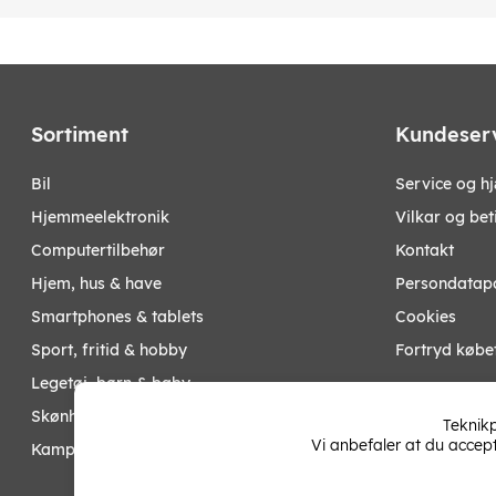
Sortiment
Kundeser
bil
Service og h
hjemmeelektronik
Vilkar og bet
computertilbehør
Kontakt
hjem, hus & have
Persondatapo
smartphones & tablets
Cookies
sport, fritid & hobby
Fortryd købe
legetøj, børn & baby
Mine sider
skønhed & helse
Teknikp
Vi anbefaler at du accep
kampagner