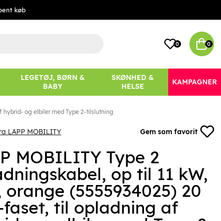
bent køb
0
0
LEGETØJ, BØRN &
SKØNHED &
KAMPAGNER
BABY
HELSE
 hybrid- og elbiler med Type 2-tilslutning
fra LAPP MOBILITY
Gem som favorit
P MOBILITY Type 2
dningskabel, op til 11 kW,
, orange (5555934025) 20
-faset, til opladning af