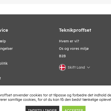
vice
Teknikproffset
jælp
Hvem er vi?
ingelser
Os og vores miljø
B2B
litik
Skift Land
t
roffset anvender cookies tor at tilpasse og forbedre det indhold de
terer samtlige cookies, for at du kan få den bedst tænkelige oplevel
INDSTILLINGER
ACCEPTER