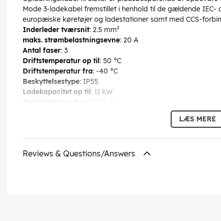
Mode 3-ladekabel fremstillet i henhold til de gældende IEC
europæiske køretøjer og ladestationer samt med CCS-forbi
Inderleder tværsnit
: 2.5 mm²
maks. strømbelastningsevne
: 20 A
Antal faser
: 3
Driftstemperatur op til
: 50 °C
Driftstemperatur fra
: -40 °C
Beskyttelsestype
: IP55
Ladekapacitet op til
: 11 kW
Opladningsmodus
: Mode 3
Nominel spænding
: 440 V (AC)
LÆS MERE
Kabeltype
: Glat kabel
Materiale kabelkappe
: ÖLFLEX®CHARGE
Tilslutning, type
: TYP 2-hunstik
Reviews & Questions/Answers
Forbindelse 2, type
: Typ 2 stik
Farve
: orange
Særlig funktion
: solidt gummieret ergonomisk grebsdesign,
stikkontakter, VDE-certificeret, VDE-certificeret
EAN:
4064727469690