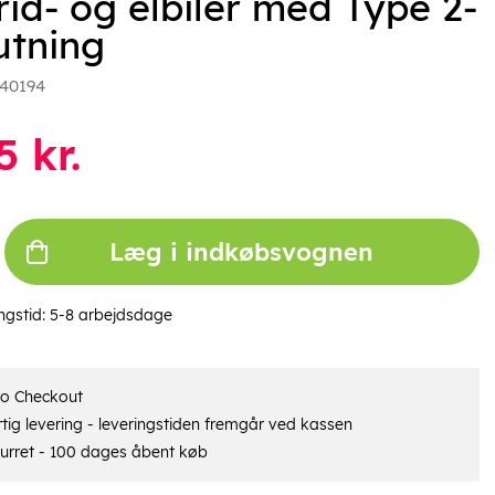
rid- og elbiler med Type 2-
lutning
40194
5
kr.
Læg i indkøbsvognen
ngstid:
5-8 arbejdsdage
ro Checkout
tig levering - leveringstiden fremgår ved kassen
urret - 100 dages åbent køb