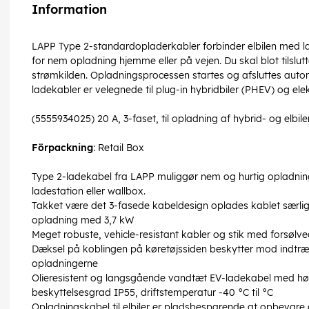
Information
LAPP Type 2-standardopladerkabler forbinder elbilen med la
for nem opladning hjemme eller på vejen. Du skal blot tilslutte 
strømkilden. Opladningsprocessen startes og afsluttes auto
ladekabler er velegnede til plug-in hybridbiler (PHEV) og elek
(5555934025) 20 A, 3-faset, til opladning af hybrid- og elbi
Förpackning
: Retail Box
Type 2-ladekabel fra LAPP muliggør nem og hurtig opladning 
ladestation eller wallbox.
Takket være det 3-fasede kabeldesign oplades kablet særligt
opladning med 3,7 kW
Meget robuste, vehicle-resistant kabler og stik med forsølve
Dæksel på koblingen på køretøjssiden beskytter mod indtr
opladningerne
Olieresistent og langsgående vandtæt EV-ladekabel med høj f
beskyttelsesgrad IP55, driftstemperatur -40 °C til °C
Opladningskabel til elbiler er pladsbesparende at opbevare 