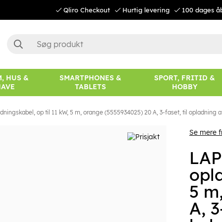
Qliro Checkout
Hurtig levering
100 dages å
, HUS &
SMARTPHONES &
SPORT, FRITID &
HAVE
TABLETS
HOBBY
ngskabel, op til 11 kW, 5 m, orange (5555934025) 20 A, 3-faset, til opladning af
Se mere 
LAP
opla
5 m
A, 3