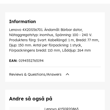
Information
Lenovo 4X20S56701. Ändamål: Bärbar dator,
Nätaggregatstyp: inomhus, Spänning: 100 - 240 V.
Produktens färg: Svart. Kabellängd: 1 m, Bredd: 77 mm,
Djup: 150 mm. Antal per förpackning: 1 styck,
Förpackningens bredd: 110 mm, Låddjup: 264 mm
EAN:
0194552765194
Reviews & Questions/Answers
Andre så også på
Lenovo 4Y50R20863