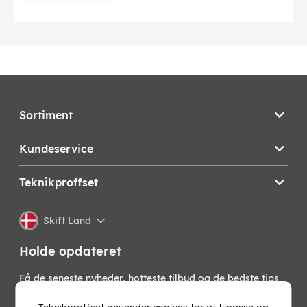
Sortiment
Kundeservice
Teknikproffset
Skift Land
Holde opdateret
Få de seneste nyheder, hotteste tilbud og de bedste tips
fra os direkte i din indbakke. Skriv dig op til vores
nyhedsbrev!